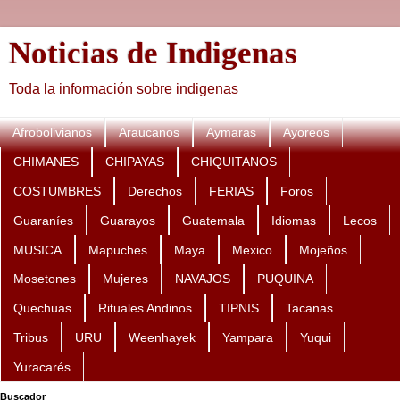
Noticias de Indigenas
Toda la información sobre indigenas
Afrobolivianos
Araucanos
Aymaras
Ayoreos
CHIMANES
CHIPAYAS
CHIQUITANOS
COSTUMBRES
Derechos
FERIAS
Foros
Guaraníes
Guarayos
Guatemala
Idiomas
Lecos
MUSICA
Mapuches
Maya
Mexico
Mojeños
Mosetones
Mujeres
NAVAJOS
PUQUINA
Quechuas
Rituales Andinos
TIPNIS
Tacanas
Tribus
URU
Weenhayek
Yampara
Yuqui
Yuracarés
Buscador