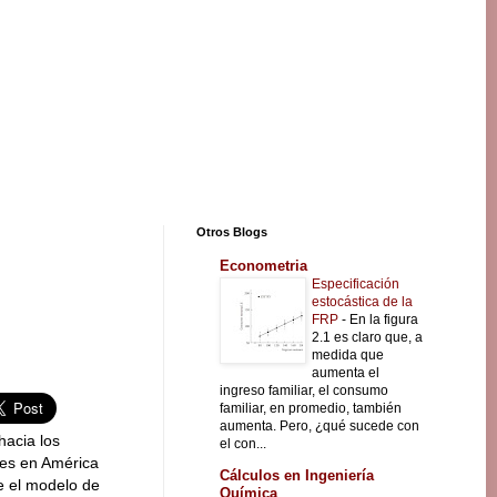
Otros Blogs
Econometria
Especificación
estocástica de la
FRP
-
En la figura
2.1 es claro que, a
medida que
aumenta el
ingreso familiar, el consumo
familiar, en promedio, también
aumenta. Pero, ¿qué sucede con
hacia los
el con...
tes en América
Cálculos en Ingeniería
e el modelo de
Química