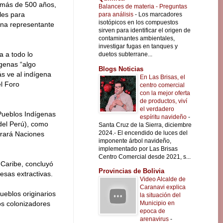
 más de 500 años,
Balances de materia - Preguntas
les para
para análisis
-
Los marcadores
isotópicos en los compuestos
 una representante
sirven para identificar el origen de
contaminantes ambientales,
investigar fugas en tanques y
 a todo lo
duetos subterrane...
ígenas “algo
Blogs Noticias
s ve al indígena
En Las Brisas, el
l Foro
centro comercial
con la mejor oferta
de productos, viví
el verdadero
Pueblos Indígenas
espíritu navideño
-
del Perú), como
Santa Cruz de la Sierra, diciembre
2024.- El encendido de luces del
brará Naciones
imponente árbol navideño,
implementado por Las Brisas
Centro Comercial desde 2021, s...
 Caribe, concluyó
Provincias de Bolivia
esas extractivas.
Video Alcalde de
Caranavi explica
ueblos originarios
la situación del
Municipio en
los colonizadores
epoca de
arenavirus
-