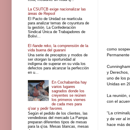
La CSUTCB exige nacionalizar las
áreas de Repsol
El Pacto de Unidad se rearticula
para analizar temas de coyuntura de
la gestión. La Confederación
Sindical Única de Trabajadores de
Bolivi...
El ñande reko, la comprensión de la
como sospec
vida buena del guaraní
Permanente 
Una serie de preceptos y modos de
ser otorgan la oportunidad al
indígena de superar en su vida los
Cunningham, 
defectos para alcanzar la perfección
y Derechos, 
en u...
uno de los p
En Cochabamba hay
Unidas en 2
varios lugares
sagrados donde los
creyentes se reúnen
La reunión, 
los primeros viernes
con el acuer
de cada mes para
q’oar y pedir favores.
“La criminal
Según el pedido de los clientes, las
vendedoras del mercado La Pampa
y de ver al 
preparan diferentes tipos de mesas
hace más de
para la q’oa. Mesas blancas, mesas