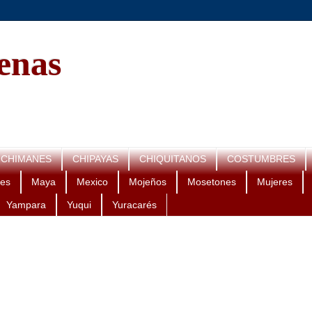
genas
CHIMANES
CHIPAYAS
CHIQUITANOS
COSTUMBRES
es
Maya
Mexico
Mojeños
Mosetones
Mujeres
Yampara
Yuqui
Yuracarés