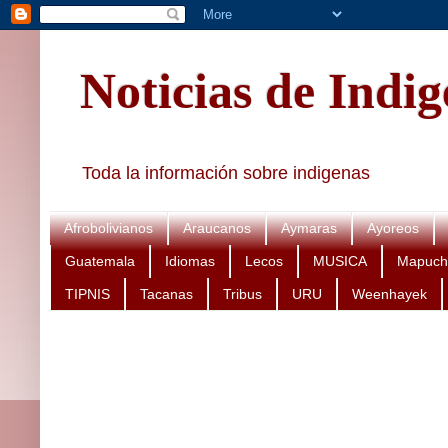
Noticias de Indi
Toda la información sobre indigenas
Afrobolivianos
Araucanos
Aymaras
Ayoreos
Guatemala
Idiomas
Lecos
MUSICA
Mapuch
TIPNIS
Tacanas
Tribus
URU
Weenhayek