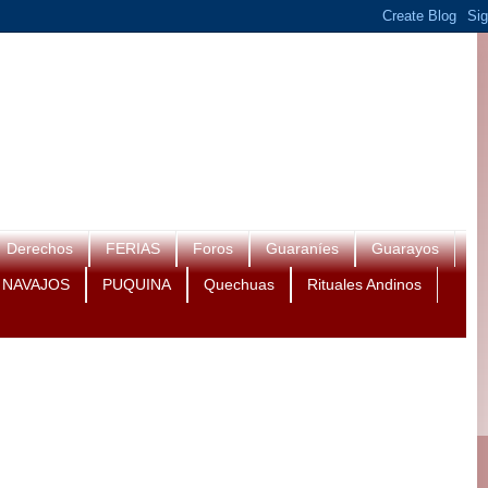
Derechos
FERIAS
Foros
Guaraníes
Guarayos
NAVAJOS
PUQUINA
Quechuas
Rituales Andinos