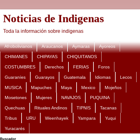
Noticias de Indigenas
Toda la información sobre indigenas
Afrobolivianos
Araucanos
Aymaras
Ayoreos
CHIMANES
CHIPAYAS
CHIQUITANOS
COSTUMBRES
Derechos
FERIAS
Foros
Guaraníes
Guarayos
Guatemala
Idiomas
Lecos
MUSICA
Mapuches
Maya
Mexico
Mojeños
Mosetones
Mujeres
NAVAJOS
PUQUINA
Quechuas
Rituales Andinos
TIPNIS
Tacanas
Tribus
URU
Weenhayek
Yampara
Yuqui
Yuracarés
Buscador