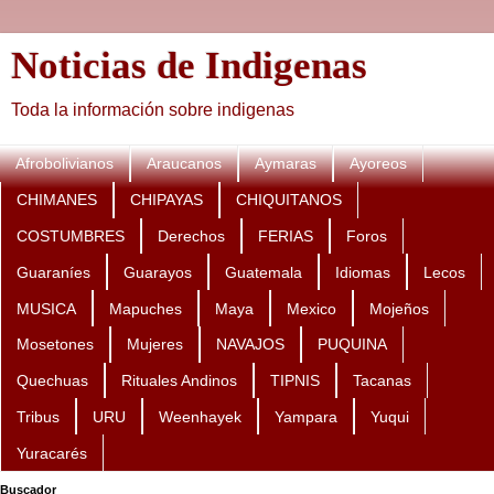
Noticias de Indigenas
Toda la información sobre indigenas
Afrobolivianos
Araucanos
Aymaras
Ayoreos
CHIMANES
CHIPAYAS
CHIQUITANOS
COSTUMBRES
Derechos
FERIAS
Foros
Guaraníes
Guarayos
Guatemala
Idiomas
Lecos
MUSICA
Mapuches
Maya
Mexico
Mojeños
Mosetones
Mujeres
NAVAJOS
PUQUINA
Quechuas
Rituales Andinos
TIPNIS
Tacanas
Tribus
URU
Weenhayek
Yampara
Yuqui
Yuracarés
Buscador