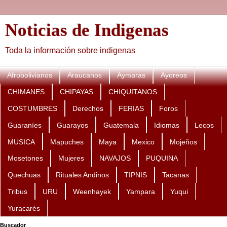
Noticias de Indigenas
Toda la información sobre indigenas
Afrobolivianos
Araucanos
Aymaras
Ayoreos
CHIMANES
CHIPAYAS
CHIQUITANOS
COSTUMBRES
Derechos
FERIAS
Foros
Guaraníes
Guarayos
Guatemala
Idiomas
Lecos
MUSICA
Mapuches
Maya
Mexico
Mojeños
Mosetones
Mujeres
NAVAJOS
PUQUINA
Quechuas
Rituales Andinos
TIPNIS
Tacanas
Tribus
URU
Weenhayek
Yampara
Yuqui
Yuracarés
Buscador