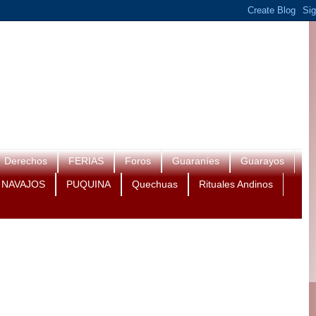
Derechos
FERIAS
Foros
Guaraníes
Guarayos
NAVAJOS
PUQUINA
Quechuas
Rituales Andinos