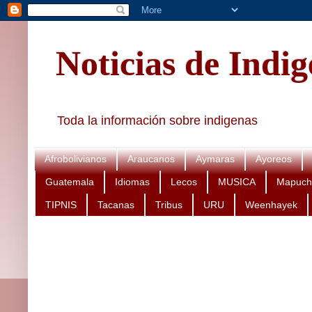
Noticias de Indi
Toda la información sobre indigenas
Afrobolivianos
Araucanos
Aymaras
Ayoreos
Guatemala
Idiomas
Lecos
MUSICA
Mapuch
TIPNIS
Tacanas
Tribus
URU
Weenhayek