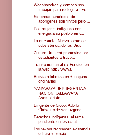
Weenhayekes y campesinos
trabajan para reelegir a Evo
Sistemas numéricos de
aborígenes son finitos pero ...
Dos mujeres indígenas dan
energía a su pueblo en C...
La artesanía: Nueva forma de
subsistencia de los Urus
Cultura Uru será promovida por
estudiantes a travé...
Transparentan al ex Fondioc en
la web http://www.f...
Bolivia alfabetiza en 6 lenguas
originarias
YANAWAYA REPRESENTA A
NACIÓN KALLAWAYA
Asambleísta...
Dirigente de Cidob, Adolfo
Chávez pide ser juzgado...
Derechos indígenas, el tema
pendiente en los estat...
Los textos reconocen existencia,
cultura y princip...