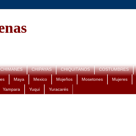
genas
CHIMANES
CHIPAYAS
CHIQUITANOS
COSTUMBRES
es
Maya
Mexico
Mojeños
Mosetones
Mujeres
Yampara
Yuqui
Yuracarés