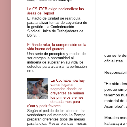
La CSUTCB exige nacionalizar las
áreas de Repsol
El Pacto de Unidad se rearticula
para analizar temas de coyuntura de
la gestión. La Confederación
Sindical Única de Trabajadores de
Bolivi...
El ñande reko, la comprensión de la
vida buena del guaraní
Una serie de preceptos y modos de
que se le de
ser otorgan la oportunidad al
oficialistas.
indígena de superar en su vida los
defectos para alcanzar la perfección
en u...
Responsabili
En Cochabamba hay
“He sido des
varios lugares
sagrados donde los
porque simpl
creyentes se reúnen
tenemos nues
los primeros viernes
material de 
de cada mes para
q’oar y pedir favores.
Asamblea”, d
Según el pedido de los clientes, las
vendedoras del mercado La Pampa
Morales aseg
preparan diferentes tipos de mesas
kallawaya a q
para la q’oa. Mesas blancas, mesas