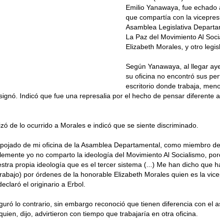
Emilio Yanawaya, fue echado a
que compartía con la vicepres
Asamblea Legislativa Departa
La Paz del Movimiento Al Soc
Elizabeth Morales, y otro legis
Según Yanawaya, al llegar ay
su oficina no encontró sus per
escritorio donde trabaja, men
signó. Indicó que fue una represalia por el hecho de pensar diferente 
zó de lo ocurrido a Morales e indicó que se siente discriminado.
pojado de mi oficina de la Asamblea Departamental, como miembro de l
emente yo no comparto la ideología del Movimiento Al Socialismo, po
tra propia ideología que es el tercer sistema (...) Me han dicho que 
trabajo) por órdenes de la honorable Elizabeth Morales quien es la vice
eclaró el originario a Erbol.
uró lo contrario, sin embargo reconoció que tienen diferencia con el 
uien, dijo, advirtieron con tiempo que trabajaría en otra oficina.