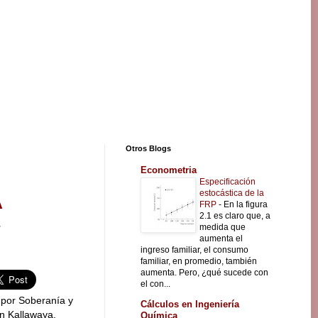
Otros Blogs
Econometria
Especificación
estocástica de la
A
FRP
-
En la figura
2.1 es claro que, a
medida que
aumenta el
ingreso familiar, el consumo
familiar, en promedio, también
aumenta. Pero, ¿qué sucede con
el con...
 por Soberanía y
Cálculos en Ingeniería
n Kallawaya,
Química