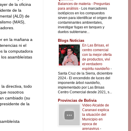
Balances de materia - Preguntas
yer de la oficina
para análisis
-
Los marcadores
idente de la
isotópicos en los compuestos
mental (ALD) de
sirven para identificar el origen de
ialismo (MAS),
contaminantes ambientales,
investigar fugas en tanques y
ladores.
duetos subterrane...
er en la mañana a
Blogs Noticias
tenencias ni el
En Las Brisas, el
centro comercial
os la computadora
con la mejor oferta
a los asambleístas
de productos, viví
el verdadero
espíritu navideño
-
Santa Cruz de la Sierra, diciembre
2024.- El encendido de luces del
imponente árbol navideño,
a directiva, todo
implementado por Las Brisas
rque nosotros
Centro Comercial desde 2021, s...
han cambiado (su
Provincias de Bolivia
presidente de la
Video Alcalde de
Caranavi explica
la situación del
Municipio en
asambleísta
epoca de
arenavirus
-