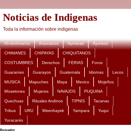
Noticias de Indigenas
Toda la información sobre indigenas
Afrobolivianos
Araucanos
Aymaras
Ayoreos
CHIMANES
CHIPAYAS
CHIQUITANOS
COSTUMBRES
Derechos
FERIAS
Foros
Guaraníes
Guarayos
Guatemala
Idiomas
Lecos
MUSICA
Mapuches
Maya
Mexico
Mojeños
Mosetones
Mujeres
NAVAJOS
PUQUINA
Quechuas
Rituales Andinos
TIPNIS
Tacanas
Tribus
URU
Weenhayek
Yampara
Yuqui
Yuracarés
Buscador