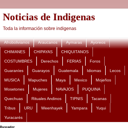
Noticias de Indigenas
Toda la información sobre indigenas
Afrobolivianos
Araucanos
Aymaras
Ayoreos
CHIMANES
CHIPAYAS
CHIQUITANOS
COSTUMBRES
Derechos
FERIAS
Foros
Guaraníes
Guarayos
Guatemala
Idiomas
Lecos
MUSICA
Mapuches
Maya
Mexico
Mojeños
Mosetones
Mujeres
NAVAJOS
PUQUINA
Quechuas
Rituales Andinos
TIPNIS
Tacanas
Tribus
URU
Weenhayek
Yampara
Yuqui
Yuracarés
Buscador