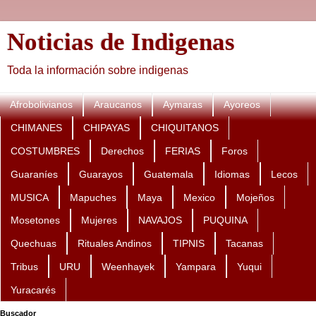
Noticias de Indigenas
Toda la información sobre indigenas
Afrobolivianos
Araucanos
Aymaras
Ayoreos
CHIMANES
CHIPAYAS
CHIQUITANOS
COSTUMBRES
Derechos
FERIAS
Foros
Guaraníes
Guarayos
Guatemala
Idiomas
Lecos
MUSICA
Mapuches
Maya
Mexico
Mojeños
Mosetones
Mujeres
NAVAJOS
PUQUINA
Quechuas
Rituales Andinos
TIPNIS
Tacanas
Tribus
URU
Weenhayek
Yampara
Yuqui
Yuracarés
Buscador