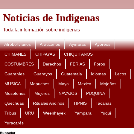
Noticias de Indigenas
Toda la información sobre indigenas
Afrobolivianos
Araucanos
Aymaras
Ayoreos
CHIMANES
CHIPAYAS
CHIQUITANOS
COSTUMBRES
Derechos
FERIAS
Foros
Guaraníes
Guarayos
Guatemala
Idiomas
Lecos
MUSICA
Mapuches
Maya
Mexico
Mojeños
Mosetones
Mujeres
NAVAJOS
PUQUINA
Quechuas
Rituales Andinos
TIPNIS
Tacanas
Tribus
URU
Weenhayek
Yampara
Yuqui
Yuracarés
Buscador