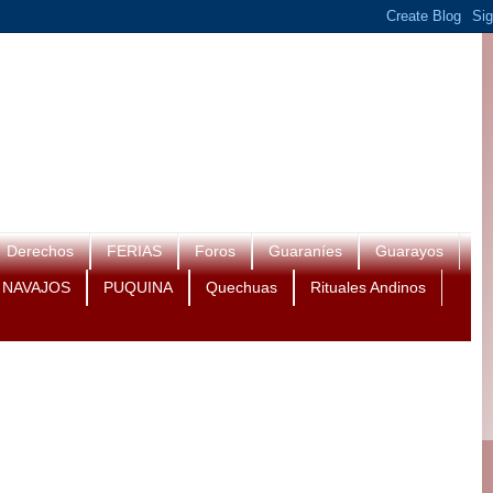
Derechos
FERIAS
Foros
Guaraníes
Guarayos
NAVAJOS
PUQUINA
Quechuas
Rituales Andinos