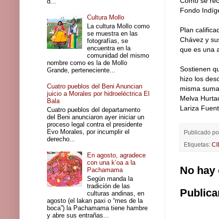
Como se reco
d...
Fondo Indíge
Cultura Mollo
La cultura Mollo como
Plan calific
se muestra en las
Chávez y sus
fotografías, se
encuentra en la
que es una a
comunidad del mismo
nombre como es la de Mollo
Sostienen qu
Grande, perteneciente...
hizo los de
Cuatro pueblos del Beni Anuncian
misma suma, 
juicio a Morales por hidroeléctrica El
Melva Hurtad
Bala
Lariza Fuent
Cuatro pueblos del departamento
del Beni anunciaron ayer iniciar un
proceso legal contra el presidente
Evo Morales, por incumplir el
Publicado p
derecho...
Etiquetas:
C
En agosto, agradece
con una k’oa a la
No hay 
Pachamama
Según manda la
tradición de las
Publica
culturas andinas, en
agosto (el lakan paxi o “mes de la
boca”) la Pachamama tiene hambre
y abre sus entrañas...