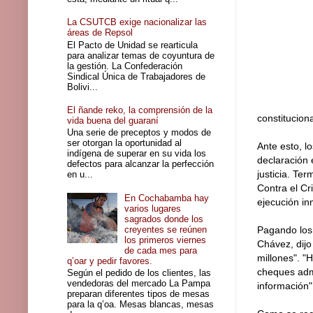
La CSUTCB exige nacionalizar las
áreas de Repsol
El Pacto de Unidad se rearticula
para analizar temas de coyuntura de
la gestión. La Confederación
Sindical Única de Trabajadores de
Bolivi...
El ñande reko, la comprensión de la
constitucion
vida buena del guaraní
Una serie de preceptos y modos de
ser otorgan la oportunidad al
Ante esto, l
indígena de superar en su vida los
declaración 
defectos para alcanzar la perfección
justicia. Te
en u...
Contra el Cr
En Cochabamba hay
ejecución in
varios lugares
sagrados donde los
creyentes se reúnen
Pagando los 
los primeros viernes
Chávez, dijo
de cada mes para
millones". "
q’oar y pedir favores.
cheques admi
Según el pedido de los clientes, las
vendedoras del mercado La Pampa
información
preparan diferentes tipos de mesas
para la q’oa. Mesas blancas, mesas