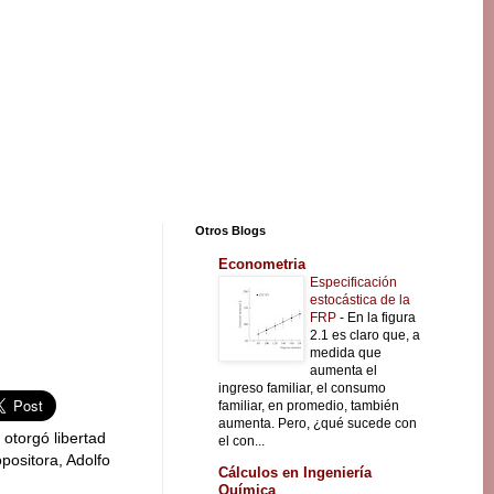
Otros Blogs
Econometria
Especificación
estocástica de la
FRP
-
En la figura
2.1 es claro que, a
medida que
aumenta el
ingreso familiar, el consumo
familiar, en promedio, también
aumenta. Pero, ¿qué sucede con
otorgó libertad
el con...
 opositora, Adolfo
Cálculos en Ingeniería
Química