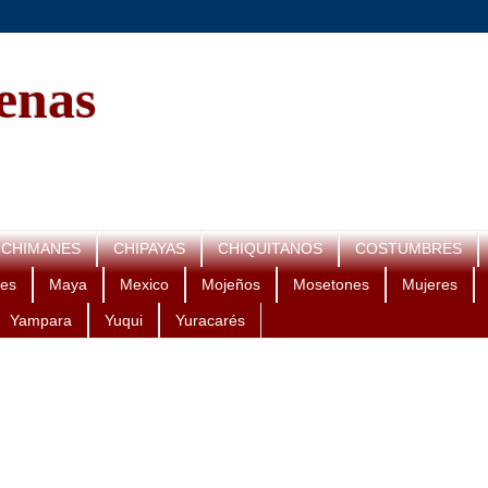
genas
CHIMANES
CHIPAYAS
CHIQUITANOS
COSTUMBRES
es
Maya
Mexico
Mojeños
Mosetones
Mujeres
Yampara
Yuqui
Yuracarés