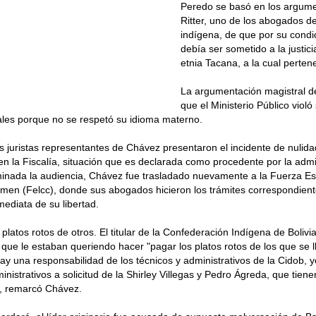
Peredo se basó en los argume
Ritter, uno de los abogados de
indígena, de que por su condic
debía ser sometido a la justici
etnia Tacana, a la cual perten
La argumentación magistral d
que el Ministerio Público viol
ales porque no se respetó su idioma materno.
os juristas representantes de Chávez presentaron el incidente de nulid
en la Fiscalía, situación que es declarada como procedente por la adm
rminada la audiencia, Chávez fue trasladado nuevamente a la Fuerza E
imen (Felcc), donde sus abogados hicieron los trámites correspondient
mediata de su libertad.
platos rotos de otros. El titular de la Confederación Indígena de Bolivia
 que le estaban queriendo hacer "pagar los platos rotos de los que se l
Hay una responsabilidad de los técnicos y administrativos de la Cidob, y
nistrativos a solicitud de la Shirley Villegas y Pedro Ágreda, que tien
", remarcó Chávez.