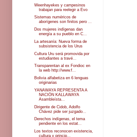
Weenhayekes y campesinos
trabajan para reelegir a Evo
Sistemas numéricos de
aborígenes son finitos pero ...
Dos mujeres indígenas dan
energía a su pueblo en C...
La artesanía: Nueva forma de
subsistencia de los Urus
Cultura Uru será promovida por
estudiantes a travé...
Transparentan al ex Fondioc en
la web http://www.f...
Bolivia alfabetiza en 6 lenguas
originarias
YANAWAYA REPRESENTA A
NACIÓN KALLAWAYA
Asambleísta...
Dirigente de Cidob, Adolfo
Chávez pide ser juzgado...
Derechos indígenas, el tema
pendiente en los estat...
Los textos reconocen existencia,
cultura y princip...