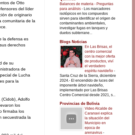
ntos de Otto
Balances de materia - Preguntas
fensores del líder
para análisis
-
Los marcadores
isotópicos en los compuestos
ión de originario
sirven para identificar el origen de
a comunitaria de la
contaminantes ambientales,
ece.
investigar fugas en tanques y
duetos subterrane...
e la defensa es
Blogs Noticias
ó sus derechos
En Las Brisas, el
centro comercial
con la mejor oferta
de productos, viví
ad de su
el verdadero
inistradora de
espíritu navideño
-
special de Lucha
Santa Cruz de la Sierra, diciembre
2024.- El encendido de luces del
es para la
imponente árbol navideño,
implementado por Las Brisas
Centro Comercial desde 2021, s...
 (Cidob), Adolfo
Provincias de Bolivia
levaron los
Video Alcalde de
o firmaba los
Caranavi explica
en secuestrada la
la situación del
Municipio en
epoca de
arenavirus
-