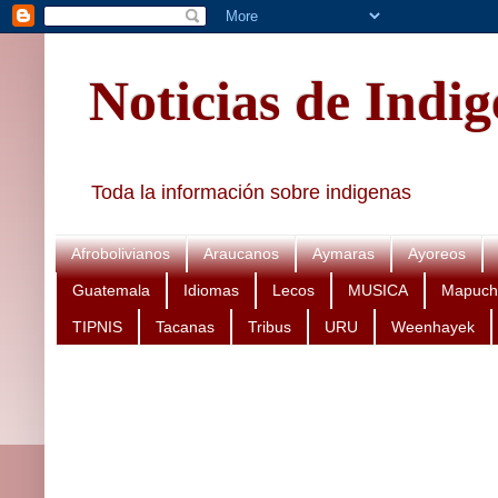
Noticias de Indi
Toda la información sobre indigenas
Afrobolivianos
Araucanos
Aymaras
Ayoreos
Guatemala
Idiomas
Lecos
MUSICA
Mapuch
TIPNIS
Tacanas
Tribus
URU
Weenhayek