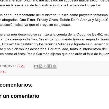
rdará, el líder originario fue acusado de supuesta malversación de Bs
na en la ejecución de la planificación de la Escuela de Proyectos.
ado por el representante del Ministerio Público como proyecto fantasma
 abogados: Otto Ritter, Freddy Olvea, Rubén Darío Ardaya y Miguel C
cusación falsa, ya que el proyecto se ejecutó.
e el primer desembolso se hizo a la cuenta de la Cidob, de Bs 451 mi
scargos correspondientes. Sin embargo, cuando hubo el segundo desem
Chávez fue destituido y los técnicos Villegas y Ágreda se quedaron t
o y no hicieron los descargos. Por otro lado, tanto la interventora del
es como el fiscal Pablo Guzmán dijeron que apelarán al fallo de la juez
or
industry
en
12:29
IDOB
comentarios:
r un comentario