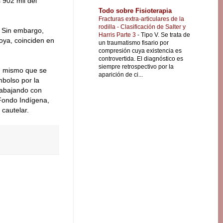
 902 mil del
Todo sobre Fisioterapia
Fracturas extra-articulares de la
rodilla - Clasificación de Salter y
. Sin embargo,
Harris Parte 3
-
Tipo V. Se trata de
oya, coinciden en
un traumatismo fisario por
compresión cuya existencia es
controvertida. El diagnóstico es
siempre retrospectivo por la
l, mismo que se
aparición de ci...
bolso por la
rabajando con
 Fondo Indígena,
 cautelar.