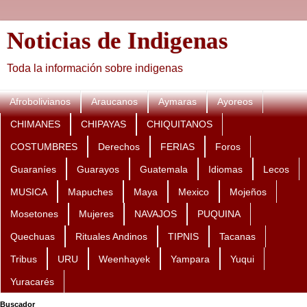
Noticias de Indigenas
Toda la información sobre indigenas
Afrobolivianos
Araucanos
Aymaras
Ayoreos
CHIMANES
CHIPAYAS
CHIQUITANOS
COSTUMBRES
Derechos
FERIAS
Foros
Guaraníes
Guarayos
Guatemala
Idiomas
Lecos
MUSICA
Mapuches
Maya
Mexico
Mojeños
Mosetones
Mujeres
NAVAJOS
PUQUINA
Quechuas
Rituales Andinos
TIPNIS
Tacanas
Tribus
URU
Weenhayek
Yampara
Yuqui
Yuracarés
Buscador