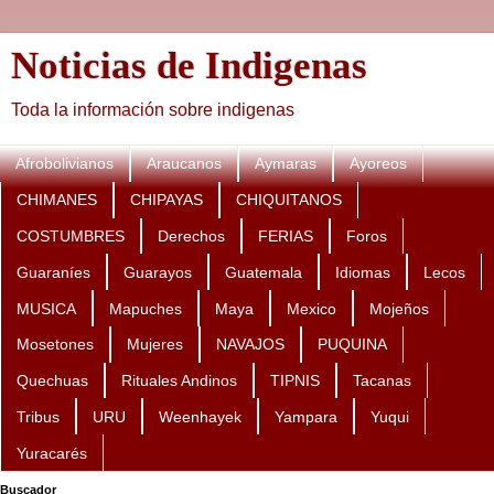
Noticias de Indigenas
Toda la información sobre indigenas
Afrobolivianos
Araucanos
Aymaras
Ayoreos
CHIMANES
CHIPAYAS
CHIQUITANOS
COSTUMBRES
Derechos
FERIAS
Foros
Guaraníes
Guarayos
Guatemala
Idiomas
Lecos
MUSICA
Mapuches
Maya
Mexico
Mojeños
Mosetones
Mujeres
NAVAJOS
PUQUINA
Quechuas
Rituales Andinos
TIPNIS
Tacanas
Tribus
URU
Weenhayek
Yampara
Yuqui
Yuracarés
Buscador