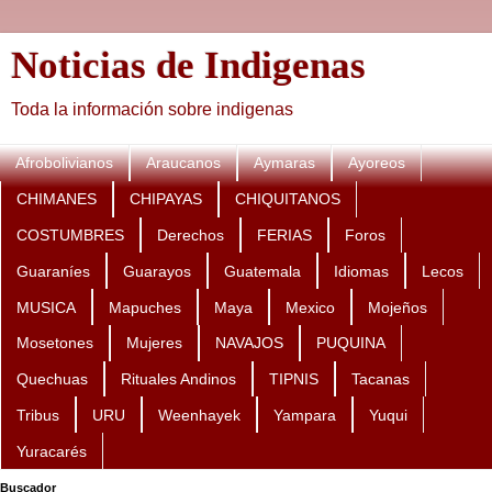
Noticias de Indigenas
Toda la información sobre indigenas
Afrobolivianos
Araucanos
Aymaras
Ayoreos
CHIMANES
CHIPAYAS
CHIQUITANOS
COSTUMBRES
Derechos
FERIAS
Foros
Guaraníes
Guarayos
Guatemala
Idiomas
Lecos
MUSICA
Mapuches
Maya
Mexico
Mojeños
Mosetones
Mujeres
NAVAJOS
PUQUINA
Quechuas
Rituales Andinos
TIPNIS
Tacanas
Tribus
URU
Weenhayek
Yampara
Yuqui
Yuracarés
Buscador