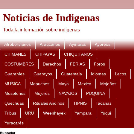
Noticias de Indigenas
Toda la información sobre indigenas
Afrobolivianos
Araucanos
Aymaras
Ayoreos
CHIMANES
CHIPAYAS
CHIQUITANOS
COSTUMBRES
Derechos
FERIAS
Foros
Guaraníes
Guarayos
Guatemala
Idiomas
Lecos
MUSICA
Mapuches
Maya
Mexico
Mojeños
Mosetones
Mujeres
NAVAJOS
PUQUINA
Quechuas
Rituales Andinos
TIPNIS
Tacanas
Tribus
URU
Weenhayek
Yampara
Yuqui
Yuracarés
Buscador