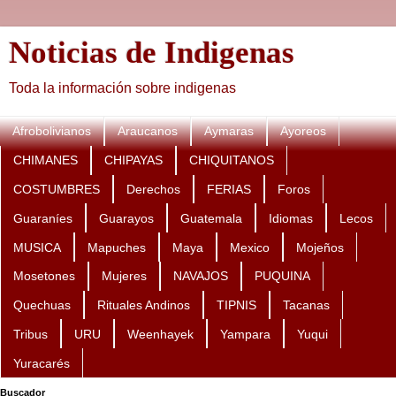
Noticias de Indigenas
Toda la información sobre indigenas
Afrobolivianos
Araucanos
Aymaras
Ayoreos
CHIMANES
CHIPAYAS
CHIQUITANOS
COSTUMBRES
Derechos
FERIAS
Foros
Guaraníes
Guarayos
Guatemala
Idiomas
Lecos
MUSICA
Mapuches
Maya
Mexico
Mojeños
Mosetones
Mujeres
NAVAJOS
PUQUINA
Quechuas
Rituales Andinos
TIPNIS
Tacanas
Tribus
URU
Weenhayek
Yampara
Yuqui
Yuracarés
Buscador