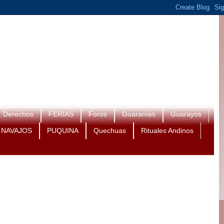
Derechos
FERIAS
Foros
Guaraníes
Guarayos
NAVAJOS
PUQUINA
Quechuas
Rituales Andinos