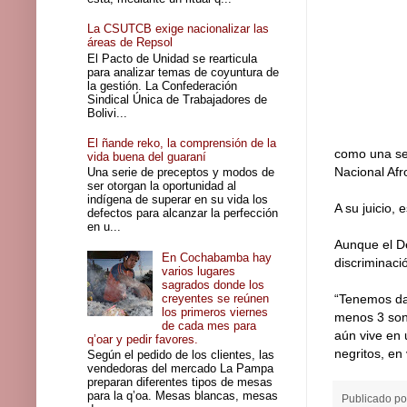
La CSUTCB exige nacionalizar las
áreas de Repsol
El Pacto de Unidad se rearticula
para analizar temas de coyuntura de
la gestión. La Confederación
Sindical Única de Trabajadores de
Bolivi...
El ñande reko, la comprensión de la
como una señ
vida buena del guaraní
Nacional Afr
Una serie de preceptos y modos de
ser otorgan la oportunidad al
indígena de superar en su vida los
A su juicio,
defectos para alcanzar la perfección
en u...
Aunque el De
En Cochabamba hay
discriminaci
varios lugares
sagrados donde los
creyentes se reúnen
“Tenemos dat
los primeros viernes
menos 3 son 
de cada mes para
aún vive en 
q’oar y pedir favores.
negritos, en
Según el pedido de los clientes, las
vendedoras del mercado La Pampa
preparan diferentes tipos de mesas
para la q’oa. Mesas blancas, mesas
Publicado p