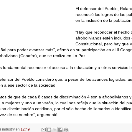
El defensor del Pueblo, Roland
reconoció los logros de las po
en la inclusión de la población
“Hay que reconocer el hecho 
afrobolivianos estén incluidos 
Constitucional, pero hay que 
al para poder avanzar más”, afirmó en su participación en el II Cong
oboliviano (Conafro), que se realiza en La Paz.
 es fundamental reconocer el acceso a la educación y a otros servicios b
fensor del Pueblo consideró que, a pesar de los avances logrados, aú
ón a ese sector de la sociedad.
os de que de cada 8 casos de discriminación 4 son a afrobolivianos y 
a mujeres y uno a un varón, lo cual nos refleja que la situación del pu
una discriminación cotidiana, por el sólo hecho de llamarlos o identific
 vez de su nombre”, argumentó.
or
industry
en
12:49