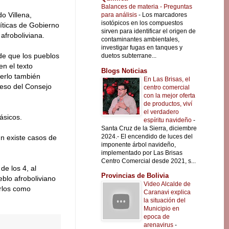
Balances de materia - Preguntas
o Villena,
para análisis
-
Los marcadores
isotópicos en los compuestos
líticas de Gobierno
sirven para identificar el origen de
 afroboliviana.
contaminantes ambientales,
investigar fugas en tanques y
de que los pueblos
duetos subterrane...
en el texto
Blogs Noticias
verlo también
En Las Brisas, el
reso del Consejo
centro comercial
con la mejor oferta
de productos, viví
el verdadero
ásicos.
espíritu navideño
-
Santa Cruz de la Sierra, diciembre
2024.- El encendido de luces del
n existe casos de
imponente árbol navideño,
implementado por Las Brisas
Centro Comercial desde 2021, s...
de los 4, al
Provincias de Bolivia
eblo afroboliviano
Video Alcalde de
arlos como
Caranavi explica
la situación del
Municipio en
epoca de
arenavirus
-