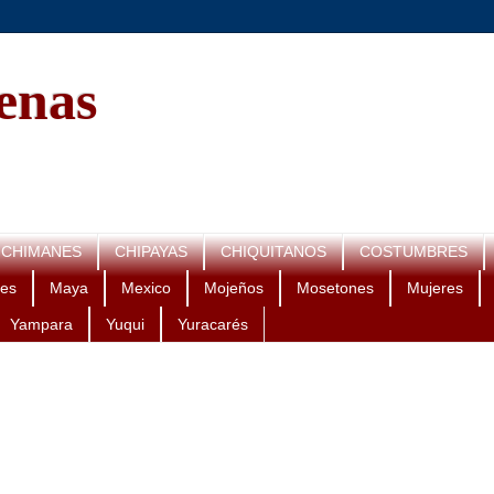
genas
CHIMANES
CHIPAYAS
CHIQUITANOS
COSTUMBRES
es
Maya
Mexico
Mojeños
Mosetones
Mujeres
Yampara
Yuqui
Yuracarés