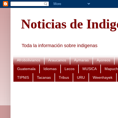
Noticias de Indi
Toda la información sobre indigenas
Afrobolivianos
Araucanos
Aymaras
Ayoreos
Guatemala
Idiomas
Lecos
MUSICA
Mapuch
TIPNIS
Tacanas
Tribus
URU
Weenhayek