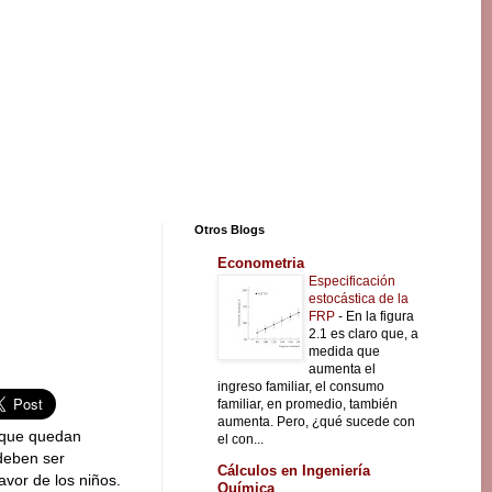
Otros Blogs
Econometria
Especificación
estocástica de la
FRP
-
En la figura
2.1 es claro que, a
medida que
aumenta el
ingreso familiar, el consumo
familiar, en promedio, también
aumenta. Pero, ¿qué sucede con
 que quedan
el con...
deben ser
Cálculos en Ingeniería
avor de los niños.
Química