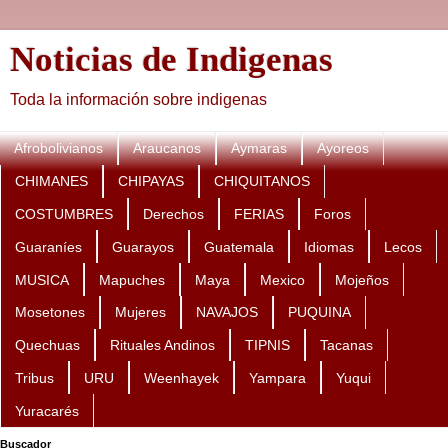
Noticias de Indigenas
Toda la información sobre indigenas
Afrobolivianos
Araucanos
Aymaras
Ayoreos
CHIMANES
CHIPAYAS
CHIQUITANOS
COSTUMBRES
Derechos
FERIAS
Foros
Guaraníes
Guarayos
Guatemala
Idiomas
Lecos
MUSICA
Mapuches
Maya
Mexico
Mojeños
Mosetones
Mujeres
NAVAJOS
PUQUINA
Quechuas
Rituales Andinos
TIPNIS
Tacanas
Tribus
URU
Weenhayek
Yampara
Yuqui
Yuracarés
Buscador