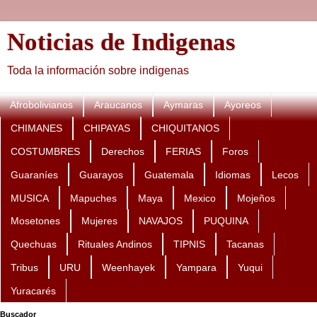
Noticias de Indigenas
Toda la información sobre indigenas
Afrobolivianos
Araucanos
Aymaras
Ayoreos
CHIMANES
CHIPAYAS
CHIQUITANOS
COSTUMBRES
Derechos
FERIAS
Foros
Guaraníes
Guarayos
Guatemala
Idiomas
Lecos
MUSICA
Mapuches
Maya
Mexico
Mojeños
Mosetones
Mujeres
NAVAJOS
PUQUINA
Quechuas
Rituales Andinos
TIPNIS
Tacanas
Tribus
URU
Weenhayek
Yampara
Yuqui
Yuracarés
Buscador