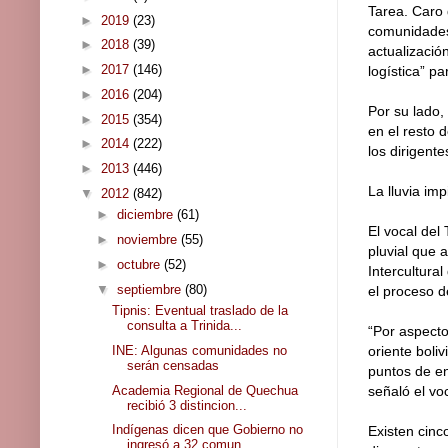
Tarea. Caro 
►
2019
(23)
comunidades,
►
2018
(39)
actualizació
►
2017
(146)
logística” pa
►
2016
(204)
Por su lado, 
►
2015
(354)
en el resto 
►
2014
(222)
los dirigent
►
2013
(446)
La lluvia im
▼
2012
(842)
►
diciembre
(61)
El vocal del
►
noviembre
(55)
pluvial que a
►
octubre
(52)
Intercultura
▼
septiembre
(80)
el proceso d
Tipnis: Eventual traslado de la
consulta a Trinida...
“Por aspecto
INE: Algunas comunidades no
oriente boli
serán censadas
puntos de e
Academia Regional de Quechua
señaló el vo
recibió 3 distincion...
Indígenas dicen que Gobierno no
Existen cin
ingresó a 32 comun...