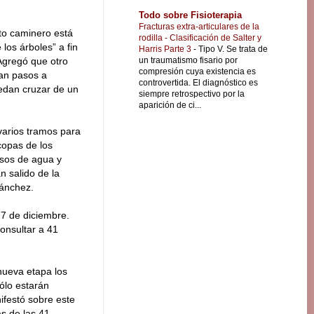
Todo sobre Fisioterapia
Fracturas extra-articulares de la
cto caminero está
rodilla - Clasificación de Salter y
los árboles” a fin
Harris Parte 3
-
Tipo V. Se trata de
un traumatismo fisario por
 Agregó que otro
compresión cuya existencia es
yan pasos a
controvertida. El diagnóstico es
puedan cruzar de un
siempre retrospectivo por la
aparición de ci...
 varios tramos para
copas de los
asos de agua y
n salido de la
Sánchez.
 7 de diciembre.
onsultar a 41
 nueva etapa los
ólo estarán
ifestó sobre este
s de las 41