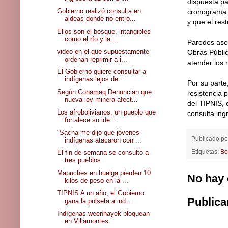
dispuesta pa
Gobierno realizó consulta en
cronograma d
aldeas donde no entró...
y que el res
Ellos son el bosque, intangibles
como el río y la ...
Paredes aseg
video en el que supuestamente
Obras Públic
ordenan reprimir a i...
atender los 
El Gobierno quiere consultar a
indígenas lejos de ...
Por su parte
Según Conamaq Denuncian que
resistencia 
nueva ley minera afect...
del TIPNIS, 
Los afrobolivianos, un pueblo que
consulta ing
fortalece su ide...
"Sacha me dijo que jóvenes
Publicado p
indígenas atacaron con ...
Etiquetas:
Bo
El fin de semana se consultó a
tres pueblos
Mapuches en huelga pierden 10
No hay 
kilos de peso en la ...
TIPNIS A un año, el Gobierno
Publica
gana la pulseta a ind...
Indígenas weenhayek bloquean
en Villamontes