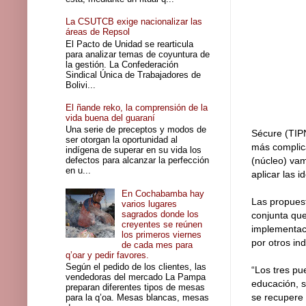
La CSUTCB exige nacionalizar las
áreas de Repsol
El Pacto de Unidad se rearticula
para analizar temas de coyuntura de
la gestión. La Confederación
Sindical Única de Trabajadores de
Bolivi...
El ñande reko, la comprensión de la
vida buena del guaraní
Una serie de preceptos y modos de
Sécure (TIPN
ser otorgan la oportunidad al
más complica
indígena de superar en su vida los
defectos para alcanzar la perfección
(núcleo) vam
en u...
aplicar las 
En Cochabamba hay
Las propues
varios lugares
sagrados donde los
conjunta que
creyentes se reúnen
implementaci
los primeros viernes
por otros in
de cada mes para
q’oar y pedir favores.
Según el pedido de los clientes, las
“Los tres pu
vendedoras del mercado La Pampa
educación, s
preparan diferentes tipos de mesas
se recupere 
para la q’oa. Mesas blancas, mesas