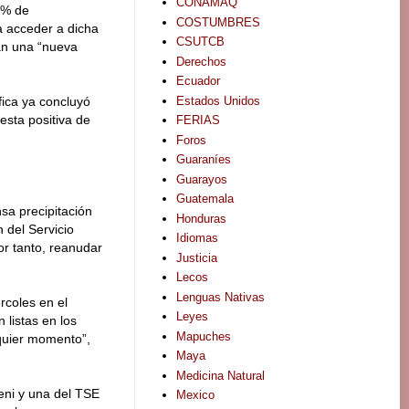
CONAMAQ
60% de
COSTUMBRES
a acceder a dicha
CSUTCB
ran una “nueva
Derechos
Ecuador
Estados Unidos
áfica ya concluyó
esta positiva de
FERIAS
Foros
Guaraníes
Guarayos
Guatemala
sa precipitación
Honduras
n del Servicio
Idiomas
or tanto, reanudar
Justicia
Lecos
Lenguas Nativas
rcoles en el
Leyes
 listas en los
Mapuches
quier momento”,
Maya
Medicina Natural
eni y una del TSE
Mexico