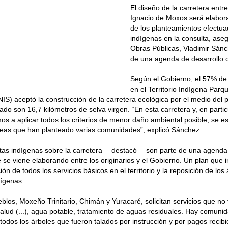
El diseño de la carretera entre
Ignacio de Moxos será elabor
de los planteamientos efectua
indígenas en la consulta, aseg
Obras Públicas, Vladimir Sánc
de una agenda de desarrollo c
Según el Gobierno, el 57% de
en el Territorio Indígena Parq
IS) aceptó la construcción de la carretera ecológica por el medio del
do son 16,7 kilómetros de selva virgen. “En esta carretera y, en partic
os a aplicar todos los criterios de menor daño ambiental posible; se 
ideas que han planteado varias comunidades”, explicó Sánchez.
tas indígenas sobre la carretera —destacó— son parte de una agenda 
 se viene elaborando entre los originarios y el Gobierno. Un plan que 
ón de todos los servicios básicos en el territorio y la reposición de los
dígenas.
eblos, Moxeño Trinitario, Chimán y Yuracaré, solicitan servicios que no
alud (...), agua potable, tratamiento de aguas residuales. Hay comuni
todos los árboles que fueron talados por instrucción y por pagos recib