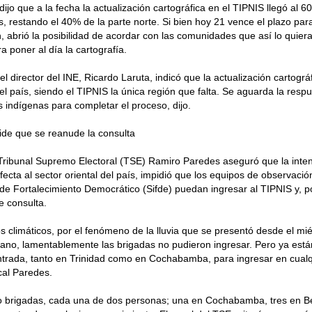
dijo que a la fecha la actualización cartográfica en el TIPNIS llegó al 
 restando el 40% de la parte norte. Si bien hoy 21 vence el plazo par
n, abrió la posibilidad de acordar con las comunidades que así lo quie
ra poner al día la cartografía.
el director del INE, Ricardo Laruta, indicó que la actualización cartogr
del país, siendo el TIPNIS la única región que falta. Se aguarda la respu
es indígenas para completar el proceso, dijo.
pide que se reanude la consulta
 Tribunal Supremo Electoral (TSE) Ramiro Paredes aseguró que la inten
fecta al sector oriental del país, impidió que los equipos de observació
l de Fortalecimiento Democrático (Sifde) puedan ingresar al TIPNIS y, p
e consulta.
s climáticos, por el fenómeno de la lluvia que se presentó desde el mié
viano, lamentablemente las brigadas no pudieron ingresar. Pero ya están
ntrada, tanto en Trinidad como en Cochabamba, para ingresar en cual
cal Paredes.
co brigadas, cada una de dos personas; una en Cochabamba, tres en B