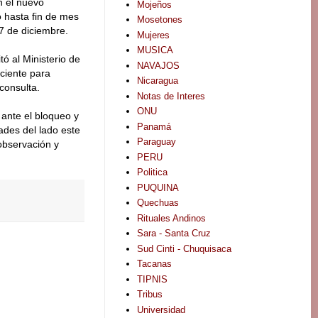
n el nuevo
Mojeños
 hasta fin de mes
Mosetones
 7 de diciembre.
Mujeres
MUSICA
ó al Ministerio de
NAVAJOS
ciente para
Nicaragua
consulta.
Notas de Interes
ONU
 ante el bloqueo y
Panamá
ades del lado este
Paraguay
observación y
PERU
Politica
PUQUINA
Quechuas
Rituales Andinos
Sara - Santa Cruz
Sud Cinti - Chuquisaca
Tacanas
TIPNIS
Tribus
Universidad