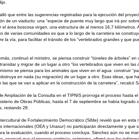
ijo.
lló que entre las sugerencias registradas para la ejecución del proye
ión de un viaducto: una “especie de puente muy largo que irá por sobre 
r el área boscosa virgen, una estructura de al menos 16,7 kilómetros.
o de varias comunidades es que a lo largo de la carretera se constru
re la vía, para facilitar el tránsito de los “vertebrados grandes y que 
más, continuó el ministro, se piensa construir “túneles de árboles” en
ransitar y migrar de un lugar a otro “los vertebrados que viven en las 
 mismo se piensa para los animales que viven en el agua: construir “p
obstruya en nada (su migración) de un lugar a otro. Esas ideas, que ha
n las que se van a aplicar en la construcción de la carretera”, recalcó 
e Ampliación de la Consulta en el TIPNIS prorroga el proceso hasta el
isterio de Obras Públicas, hasta el 7 de septiembre se había logrado c
, restando 28.
Intercultural de Fortalecimiento Democrático (Sifde) reveló que en esta
 internacionales (OEA y Unasur) no participarán directamente y que s
ra la evaluación, cuando el proceso concluya. Sánchez aún no se man
, aseguró que el proceso continúa; asimismo, afirmó que los indígena