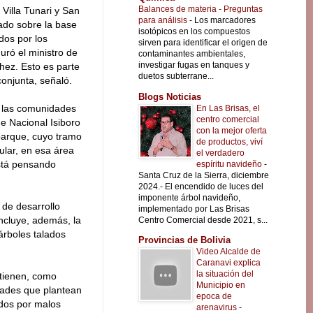
Balances de materia - Preguntas
 Villa Tunari y San
para análisis
-
Los marcadores
ado sobre la base
isotópicos en los compuestos
dos por los
sirven para identificar el origen de
uró el ministro de
contaminantes ambientales,
investigar fugas en tanques y
hez. Esto es parte
duetos subterrane...
onjunta, señaló.
Blogs Noticias
 las comunidades
En Las Brisas, el
centro comercial
ue Nacional Isiboro
con la mejor oferta
 parque, cuyo tramo
de productos, viví
ular, en esa área
el verdadero
está pensando
espíritu navideño
-
Santa Cruz de la Sierra, diciembre
2024.- El encendido de luces del
imponente árbol navideño,
de desarrollo
implementado por Las Brisas
incluye, además, la
Centro Comercial desde 2021, s...
 árboles talados
Provincias de Bolivia
Video Alcalde de
Caranavi explica
la situación del
 tienen, como
Municipio en
dades que plantean
epoca de
idos por malos
arenavirus
-