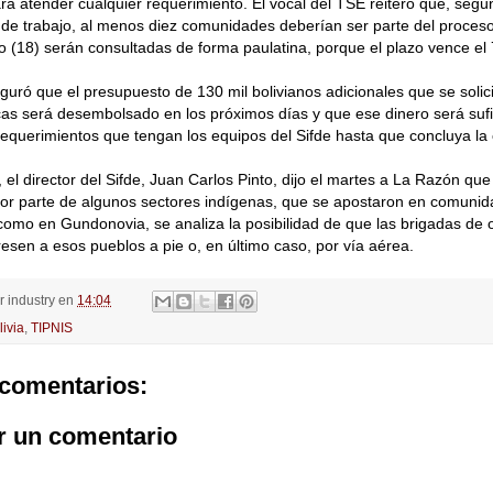
ra atender cualquier requerimiento. El vocal del TSE reiteró que, segú
e trabajo, al menos diez comunidades deberían ser parte del proceso
to (18) serán consultadas de forma paulatina, porque el plazo vence el
uró que el presupuesto de 130 mil bolivianos adicionales que se solicit
as será desembolsado en los próximos días y que ese dinero será sufi
requerimientos que tengan los equipos del Sifde hasta que concluya la 
, el director del Sifde, Juan Carlos Pinto, dijo el martes a La Razón que
por parte de algunos sectores indígenas, que se apostaron en comunid
como en Gundonovia, se analiza la posibilidad de que las brigadas de 
resen a esos pueblos a pie o, en último caso, por vía aérea.
or
industry
en
14:04
livia
,
TIPNIS
comentarios:
r un comentario