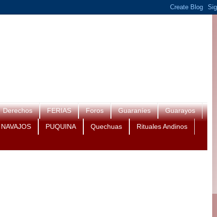
Derechos
FERIAS
Foros
Guaraníes
Guarayos
NAVAJOS
PUQUINA
Quechuas
Rituales Andinos