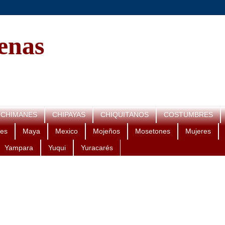
genas
CHIMANES
CHIPAYAS
CHIQUITANOS
COSTUMBRES
es
Maya
Mexico
Mojeños
Mosetones
Mujeres
Yampara
Yuqui
Yuracarés