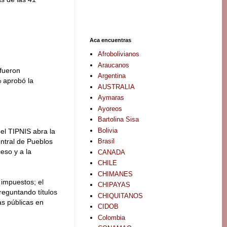
Aca encuentras
Afrobolivianos
Araucanos
 fueron
Argentina
% aprobó la
AUSTRALIA
Aymaras
Ayoreos
Bartolina Sisa
Bolivia
 el TIPNIS abra la
Brasil
entral de Pueblos
ceso y a la
CANADA
CHILE
CHIMANES
 impuestos; el
CHIPAYAS
reguntando títulos
CHIQUITANOS
as públicas en
CIDOB
Colombia