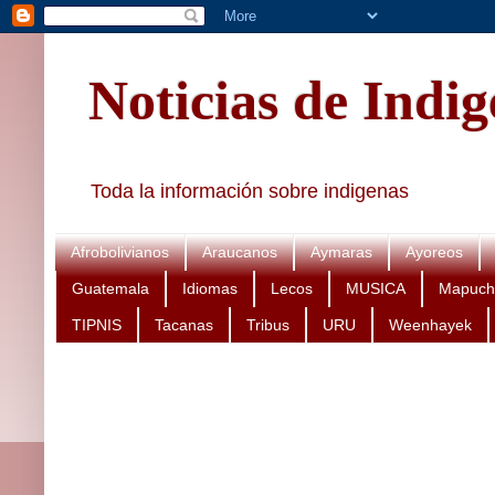
Noticias de Indi
Toda la información sobre indigenas
Afrobolivianos
Araucanos
Aymaras
Ayoreos
Guatemala
Idiomas
Lecos
MUSICA
Mapuch
TIPNIS
Tacanas
Tribus
URU
Weenhayek