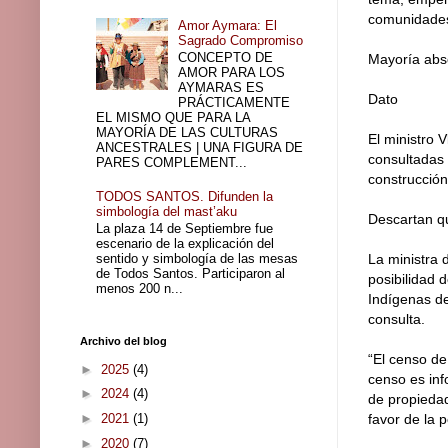
comunidades,
Amor Aymara: El
Sagrado Compromiso
CONCEPTO DE
Mayoría abs
AMOR PARA LOS
AYMARAS ES
Dato
PRÁCTICAMENTE
EL MISMO QUE PARA LA
MAYORÍA DE LAS CULTURAS
El ministro 
ANCESTRALES | UNA FIGURA DE
consultadas 
PARES COMPLEMENT...
construcción
TODOS SANTOS. Difunden la
simbología del mast’aku
Descartan qu
La plaza 14 de Septiembre fue
escenario de la explicación del
sentido y simbología de las mesas
La ministra 
de Todos Santos. Participaron al
posibilidad 
menos 200 n...
Indígenas de 
consulta.
Archivo del blog
“El censo de
►
2025
(4)
censo es inf
►
2024
(4)
de propiedad
►
2021
(1)
favor de la p
►
2020
(7)