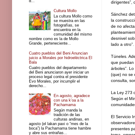
d...
dirigentes”, d
Cultura Mollo
Sánchez deta
La cultura Mollo como
la construcc
se muestra en las
fotografías, se
de no afecta
encuentra en la
planteamient
comunidad del mismo
desnivel sob
nombre como es la de Mollo
Grande, perteneciente...
lado a otro”.
Cuatro pueblos del Beni Anuncian
Túneles. Ade
juicio a Morales por hidroeléctrica El
Bala
que puedan t
Cuatro pueblos del departamento
árboles”. Lo
del Beni anunciaron ayer iniciar un
(que) no se 
proceso legal contra el presidente
consulta, so
Evo Morales, por incumplir el
derecho...
La Ley 273 d
En agosto, agradece
Según el Min
con una k’oa a la
comunidades
Pachamama
Según manda la
tradición de las
El Servicio 
culturas andinas, en
observadores
agosto (el lakan paxi o “mes de la
boca”) la Pachamama tiene hambre
presentes pa
y abre sus entrañas...
tema, empero