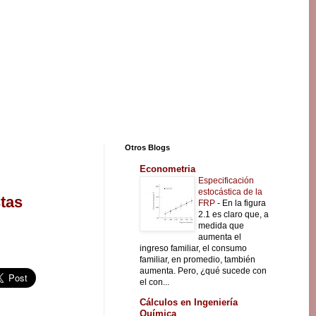
Otros Blogs
Econometria
Especificación
estocástica de la
stas
FRP
-
En la figura
2.1 es claro que, a
medida que
aumenta el
ingreso familiar, el consumo
familiar, en promedio, también
aumenta. Pero, ¿qué sucede con
el con...
Cálculos en Ingeniería
Química