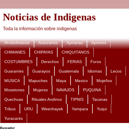
Noticias de Indigenas
Toda la información sobre indigenas
Afrobolivianos
Araucanos
Aymaras
Ayoreos
CHIMANES
CHIPAYAS
CHIQUITANOS
COSTUMBRES
Derechos
FERIAS
Foros
Guaraníes
Guarayos
Guatemala
Idiomas
Lecos
MUSICA
Mapuches
Maya
Mexico
Mojeños
Mosetones
Mujeres
NAVAJOS
PUQUINA
Quechuas
Rituales Andinos
TIPNIS
Tacanas
Tribus
URU
Weenhayek
Yampara
Yuqui
Yuracarés
Buscador