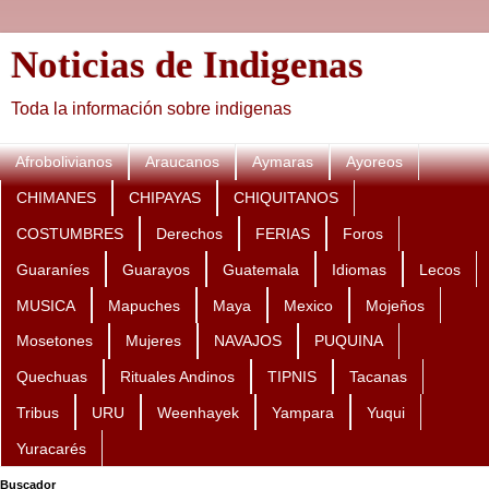
Noticias de Indigenas
Toda la información sobre indigenas
Afrobolivianos
Araucanos
Aymaras
Ayoreos
CHIMANES
CHIPAYAS
CHIQUITANOS
COSTUMBRES
Derechos
FERIAS
Foros
Guaraníes
Guarayos
Guatemala
Idiomas
Lecos
MUSICA
Mapuches
Maya
Mexico
Mojeños
Mosetones
Mujeres
NAVAJOS
PUQUINA
Quechuas
Rituales Andinos
TIPNIS
Tacanas
Tribus
URU
Weenhayek
Yampara
Yuqui
Yuracarés
Buscador