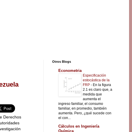
Otros Blogs
Econometria
Especificación
estocástica de la
ezuela
FRP
-
En la figura
2.1 es claro que, a
medida que
aumenta el
ingreso familiar, el consumo
familiar, en promedio, también
aumenta. Pero, ¿qué sucede con
de Derechos
el con...
utoridades
Cálculos en Ingeniería
vestigación
Química