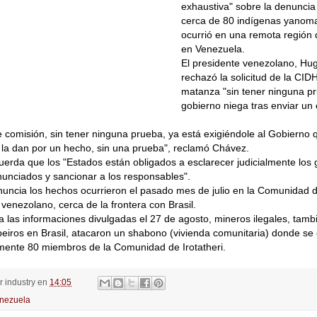
exhaustiva" sobre la denunci
cerca de 80 indígenas yanoma
ocurrió en una remota región d
en Venezuela.
El presidente venezolano, Hu
rechazó la solicitud de la CID
matanza "sin tener ninguna pr
gobierno niega tras enviar un
e comisión, sin tener ninguna prueba, ya está exigiéndole al Gobierno q
la dan por un hecho, sin una prueba", reclamó Chávez.
erda que los "Estados están obligados a esclarecer judicialmente los 
nunciados y sancionar a los responsables".
uncia los hechos ocurrieron el pasado mes de julio en la Comunidad de
 venezolano, cerca de la frontera con Brasil.
 las informaciones divulgadas el 27 de agosto, mineros ilegales, tam
eiros en Brasil, atacaron un shabono (vivienda comunitaria) donde se
ente 80 miembros de la Comunidad de Irotatheri.
or
industry
en
14:05
nezuela