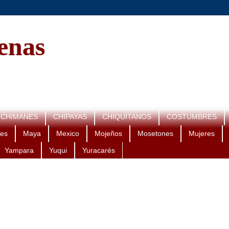
genas
CHIMANES
CHIPAYAS
CHIQUITANOS
COSTUMBRES
es
Maya
Mexico
Mojeños
Mosetones
Mujeres
Yampara
Yuqui
Yuracarés