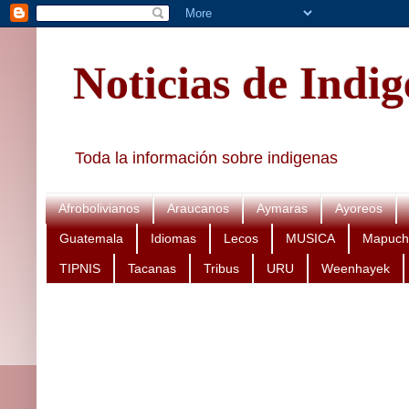
Noticias de Indi
Toda la información sobre indigenas
Afrobolivianos
Araucanos
Aymaras
Ayoreos
Guatemala
Idiomas
Lecos
MUSICA
Mapuch
TIPNIS
Tacanas
Tribus
URU
Weenhayek