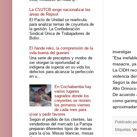
La CSUTCB exige nacionalizar las
áreas de Repsol
El Pacto de Unidad se rearticula
para analizar temas de coyuntura de
la gestión. La Confederación
Sindical Única de Trabajadores de
Bolivi...
El ñande reko, la comprensión de la
investigar.
vida buena del guaraní
"Esa inefabl
Una serie de preceptos y modos de
ser otorgan la oportunidad al
masacre, ya 
indígena de superar en su vida los
La CIDH recu
defectos para alcanzar la perfección
violencia de
en u...
Según la den
En Cochabamba hay
Alto Orinoco
varios lugares
De acuerdo a
sagrados donde los
creyentes se reúnen
como garimp
los primeros viernes
aproximadam
de cada mes para
q’oar y pedir favores.
Según el pedido de los clientes, las
Publicado p
vendedoras del mercado La Pampa
preparan diferentes tipos de mesas
Etiquetas:
Ve
para la q’oa. Mesas blancas, mesas