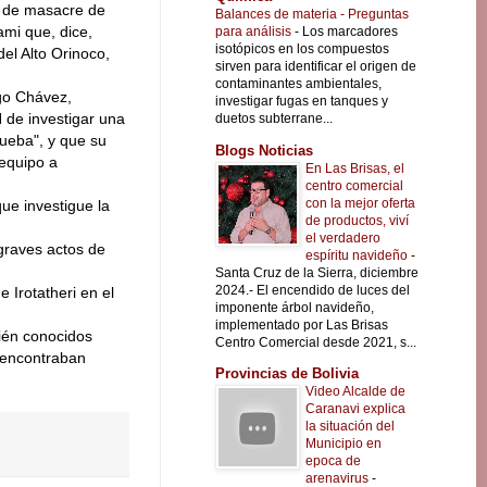
a de masacre de
Balances de materia - Preguntas
mi que, dice,
para análisis
-
Los marcadores
isotópicos en los compuestos
el Alto Orinoco,
sirven para identificar el origen de
contaminantes ambientales,
go Chávez,
investigar fugas en tanques y
H de investigar una
duetos subterrane...
ueba", y que su
Blogs Noticias
 equipo a
En Las Brisas, el
centro comercial
con la mejor oferta
ue investigue la
de productos, viví
el verdadero
graves actos de
espíritu navideño
-
Santa Cruz de la Sierra, diciembre
2024.- El encendido de luces del
 Irotatheri en el
imponente árbol navideño,
implementado por Las Brisas
bién conocidos
Centro Comercial desde 2021, s...
 encontraban
Provincias de Bolivia
Video Alcalde de
Caranavi explica
la situación del
Municipio en
epoca de
arenavirus
-