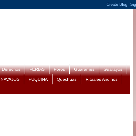
Derechos
FERIAS
Foros
Guaraníes
Guarayos
NAVAJOS
PUQUINA
Quechuas
Rituales Andinos