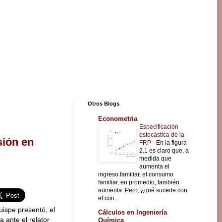
Otros Blogs
Econometria
Especificación
estocástica de la
sión en
FRP
-
En la figura
2.1 es claro que, a
medida que
aumenta el
ingreso familiar, el consumo
familiar, en promedio, también
aumenta. Pero, ¿qué sucede con
el con...
uispe presentó, el
Cálculos en Ingeniería
 ante el relator
Química