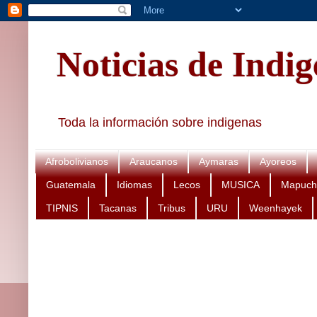
Noticias de Indi
Toda la información sobre indigenas
Afrobolivianos
Araucanos
Aymaras
Ayoreos
Guatemala
Idiomas
Lecos
MUSICA
Mapuch
TIPNIS
Tacanas
Tribus
URU
Weenhayek