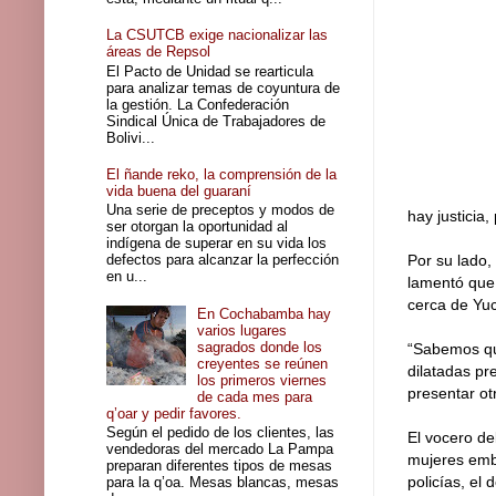
La CSUTCB exige nacionalizar las
áreas de Repsol
El Pacto de Unidad se rearticula
para analizar temas de coyuntura de
la gestión. La Confederación
Sindical Única de Trabajadores de
Bolivi...
El ñande reko, la comprensión de la
vida buena del guaraní
Una serie de preceptos y modos de
hay justicia
ser otorgan la oportunidad al
indígena de superar en su vida los
defectos para alcanzar la perfección
Por su lado,
en u...
lamentó que
cerca de Yuc
En Cochabamba hay
varios lugares
sagrados donde los
“Sabemos que
creyentes se reúnen
dilatadas pr
los primeros viernes
presentar ot
de cada mes para
q’oar y pedir favores.
Según el pedido de los clientes, las
El vocero de
vendedoras del mercado La Pampa
mujeres emb
preparan diferentes tipos de mesas
policías, el
para la q’oa. Mesas blancas, mesas