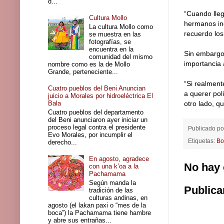
d...
“Cuando lleg
Cultura Mollo
hermanos ind
La cultura Mollo como
recuerdo los
se muestra en las
fotografías, se
encuentra en la
Sin embargo,
comunidad del mismo
importancia 
nombre como es la de Mollo
Grande, perteneciente...
“Si realment
Cuatro pueblos del Beni Anuncian
a querer pol
juicio a Morales por hidroeléctrica El
Bala
otro lado, q
Cuatro pueblos del departamento
del Beni anunciaron ayer iniciar un
proceso legal contra el presidente
Publicado p
Evo Morales, por incumplir el
Etiquetas:
Bo
derecho...
En agosto, agradece
No hay 
con una k’oa a la
Pachamama
Según manda la
Publica
tradición de las
culturas andinas, en
agosto (el lakan paxi o “mes de la
boca”) la Pachamama tiene hambre
y abre sus entrañas...