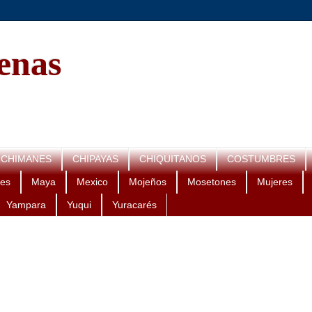
genas
CHIMANES
CHIPAYAS
CHIQUITANOS
COSTUMBRES
es
Maya
Mexico
Mojeños
Mosetones
Mujeres
Yampara
Yuqui
Yuracarés