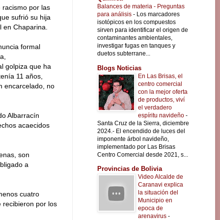
Balances de materia - Preguntas
 racismo por las
para análisis
-
Los marcadores
ue sufrió su hija
isotópicos en los compuestos
al en Chaparina.
sirven para identificar el origen de
contaminantes ambientales,
investigar fugas en tanques y
nuncia formal
duetos subterrane...
a,
al golpiza que ha
Blogs Noticias
tenía 11 años,
En Las Brisas, el
centro comercial
ún encarcelado, no
con la mejor oferta
de productos, viví
el verdadero
do Albarracín
espíritu navideño
-
Santa Cruz de la Sierra, diciembre
echos acaecidos
2024.- El encendido de luces del
imponente árbol navideño,
implementado por Las Brisas
genas, son
Centro Comercial desde 2021, s...
bligado a
Provincias de Bolivia
Video Alcalde de
Caranavi explica
la situación del
 menos cuatro
Municipio en
recibieron por los
epoca de
arenavirus
-