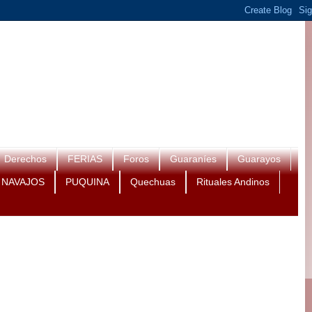
Derechos
FERIAS
Foros
Guaraníes
Guarayos
NAVAJOS
PUQUINA
Quechuas
Rituales Andinos