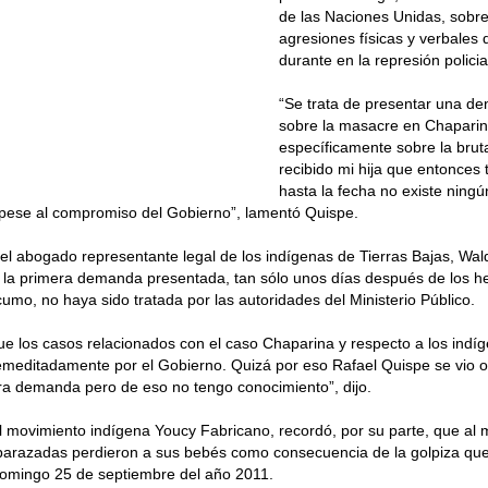
de las Naciones Unidas, sobre
agresiones físicas y verbales q
durante en la represión polici
“Se trata de presentar una de
sobre la masacre en Chaparin
específicamente sobre la brut
recibido mi hija que entonces 
hasta la fecha no existe ning
, pese al compromiso del Gobierno”, lamentó Quispe.
 el abogado representante legal de los indígenas de Tierras Bajas, Wal
 la primera demanda presentada, tan sólo unos días después de los h
umo, no haya sido tratada por las autoridades del Ministerio Público.
 los casos relacionados con el caso Chaparina y respecto a los indí
emeditadamente por el Gobierno. Quizá por eso Rafael Quispe se vio o
ra demanda pero de eso no tengo conocimiento”, dijo.
l movimiento indígena Youcy Fabricano, recordó, por su parte, que al
arazadas perdieron a sus bebés como consecuencia de la golpiza que 
 domingo 25 de septiembre del año 2011.