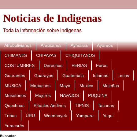
Noticias de Indigenas
Toda la información sobre indigenas
Afrobolivianos
Araucanos
Aymaras
Ayoreos
CHIMANES
CHIPAYAS
CHIQUITANOS
COSTUMBRES
Derechos
FERIAS
Foros
Guaraníes
Guarayos
Guatemala
Idiomas
Lecos
MUSICA
Mapuches
Maya
Mexico
Mojeños
Mosetones
Mujeres
NAVAJOS
PUQUINA
Quechuas
Rituales Andinos
TIPNIS
Tacanas
Tribus
URU
Weenhayek
Yampara
Yuqui
Yuracarés
Buscador