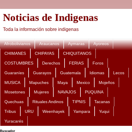
Noticias de Indigenas
Toda la información sobre indigenas
Afrobolivianos
Araucanos
Aymaras
Ayoreos
CHIMANES
CHIPAYAS
CHIQUITANOS
COSTUMBRES
Derechos
FERIAS
Foros
Guaraníes
Guarayos
Guatemala
Idiomas
Lecos
MUSICA
Mapuches
Maya
Mexico
Mojeños
Mosetones
Mujeres
NAVAJOS
PUQUINA
Quechuas
Rituales Andinos
TIPNIS
Tacanas
Tribus
URU
Weenhayek
Yampara
Yuqui
Yuracarés
Buscador