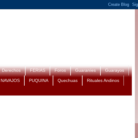
Derechos
FERIAS
Foros
Guaraníes
Guarayos
NAVAJOS
PUQUINA
Quechuas
Rituales Andinos