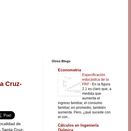
Otros Blogs
Econometria
Especificación
estocástica de la
a Cruz-
FRP
-
En la figura
2.1 es claro que, a
medida que
aumenta el
ingreso familiar, el consumo
familiar, en promedio, también
aumenta. Pero, ¿qué sucede con
el con...
localidad de
Cálculos en Ingeniería
a Santa Cruz-
Química