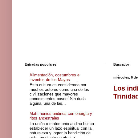
Entradas populares
Buscador
Alimentación, costumbres e
miércoles, 6 de
inventos de los Mayas
Esta cultura es considerada por
Los ind
muchos autores como una de las
civilizaciones que mayores
Trinida
conocimientos posee. Sin duda
alguna, una de las...
Matrimonios andinos con energía y
ritos ancestrales
La unión o matrimonio andino busca
establecer un lazo espiritual con la
naturaleza y lograr la bendición de
esta, mediante un ritual q...