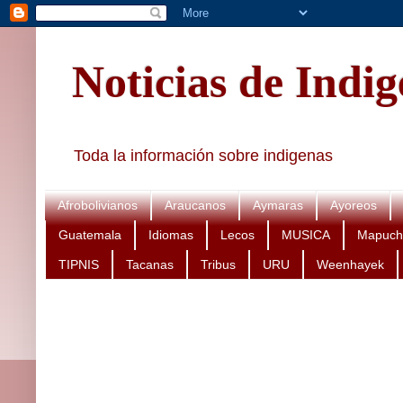
Noticias de Indi
Toda la información sobre indigenas
Afrobolivianos
Araucanos
Aymaras
Ayoreos
Guatemala
Idiomas
Lecos
MUSICA
Mapuch
TIPNIS
Tacanas
Tribus
URU
Weenhayek