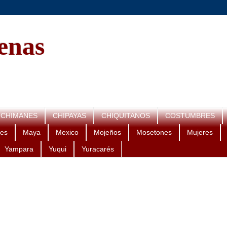
genas
CHIMANES
CHIPAYAS
CHIQUITANOS
COSTUMBRES
es
Maya
Mexico
Mojeños
Mosetones
Mujeres
Yampara
Yuqui
Yuracarés