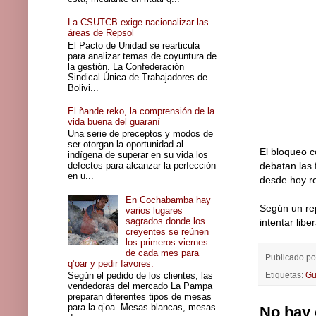
La CSUTCB exige nacionalizar las
áreas de Repsol
El Pacto de Unidad se rearticula
para analizar temas de coyuntura de
la gestión. La Confederación
Sindical Única de Trabajadores de
Bolivi...
El ñande reko, la comprensión de la
vida buena del guaraní
Una serie de preceptos y modos de
ser otorgan la oportunidad al
El bloqueo c
indígena de superar en su vida los
defectos para alcanzar la perfección
debatan las
en u...
desde hoy r
En Cochabamba hay
Según un rep
varios lugares
sagrados donde los
intentar libe
creyentes se reúnen
los primeros viernes
de cada mes para
Publicado p
q’oar y pedir favores.
Según el pedido de los clientes, las
Etiquetas:
Gu
vendedoras del mercado La Pampa
preparan diferentes tipos de mesas
para la q’oa. Mesas blancas, mesas
No hay 