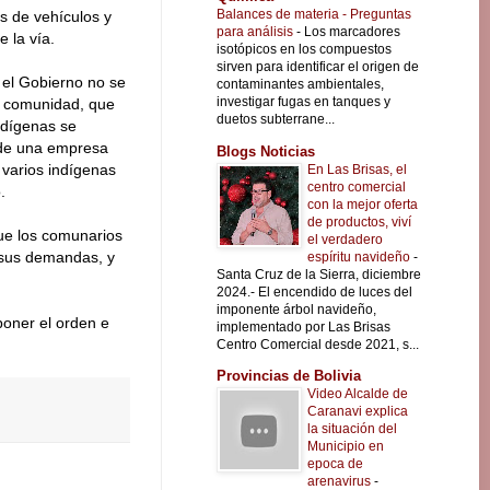
Balances de materia - Preguntas
s de vehículos y
para análisis
-
Los marcadores
 la vía.
isotópicos en los compuestos
sirven para identificar el origen de
 el Gobierno no se
contaminantes ambientales,
investigar fugas en tanques y
a comunidad, que
duetos subterrane...
ndígenas se
 de una empresa
Blogs Noticias
 varios indígenas
En Las Brisas, el
centro comercial
.
con la mejor oferta
de productos, viví
ue los comunarios
el verdadero
 sus demandas, y
espíritu navideño
-
Santa Cruz de la Sierra, diciembre
2024.- El encendido de luces del
imponente árbol navideño,
poner el orden e
implementado por Las Brisas
Centro Comercial desde 2021, s...
Provincias de Bolivia
Video Alcalde de
Caranavi explica
la situación del
Municipio en
epoca de
arenavirus
-