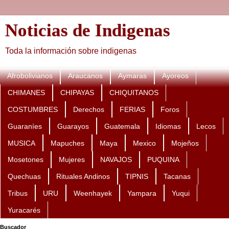
Noticias de Indigenas
Toda la información sobre indigenas
Afrobolivianos
Araucanos
Aymaras
Ayoreos
CHIMANES
CHIPAYAS
CHIQUITANOS
COSTUMBRES
Derechos
FERIAS
Foros
Guaraníes
Guarayos
Guatemala
Idiomas
Lecos
MUSICA
Mapuches
Maya
Mexico
Mojeños
Mosetones
Mujeres
NAVAJOS
PUQUINA
Quechuas
Rituales Andinos
TIPNIS
Tacanas
Tribus
URU
Weenhayek
Yampara
Yuqui
Yuracarés
Buscador