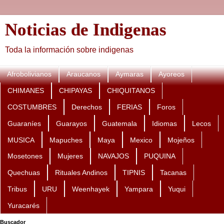
Noticias de Indigenas
Toda la información sobre indigenas
Afrobolivianos
Araucanos
Aymaras
Ayoreos
CHIMANES
CHIPAYAS
CHIQUITANOS
COSTUMBRES
Derechos
FERIAS
Foros
Guaraníes
Guarayos
Guatemala
Idiomas
Lecos
MUSICA
Mapuches
Maya
Mexico
Mojeños
Mosetones
Mujeres
NAVAJOS
PUQUINA
Quechuas
Rituales Andinos
TIPNIS
Tacanas
Tribus
URU
Weenhayek
Yampara
Yuqui
Yuracarés
Buscador