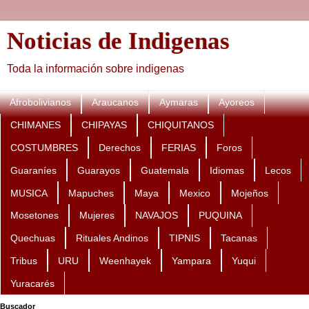
Noticias de Indigenas
Toda la información sobre indigenas
Afrobolivianos
Araucanos
Aymaras
Ayoreos
CHIMANES
CHIPAYAS
CHIQUITANOS
COSTUMBRES
Derechos
FERIAS
Foros
Guaraníes
Guarayos
Guatemala
Idiomas
Lecos
MUSICA
Mapuches
Maya
Mexico
Mojeños
Mosetones
Mujeres
NAVAJOS
PUQUINA
Quechuas
Rituales Andinos
TIPNIS
Tacanas
Tribus
URU
Weenhayek
Yampara
Yuqui
Yuracarés
Buscador