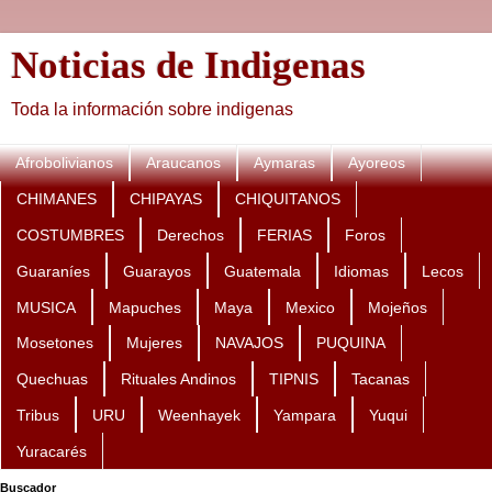
Noticias de Indigenas
Toda la información sobre indigenas
Afrobolivianos
Araucanos
Aymaras
Ayoreos
CHIMANES
CHIPAYAS
CHIQUITANOS
COSTUMBRES
Derechos
FERIAS
Foros
Guaraníes
Guarayos
Guatemala
Idiomas
Lecos
MUSICA
Mapuches
Maya
Mexico
Mojeños
Mosetones
Mujeres
NAVAJOS
PUQUINA
Quechuas
Rituales Andinos
TIPNIS
Tacanas
Tribus
URU
Weenhayek
Yampara
Yuqui
Yuracarés
Buscador