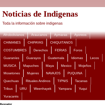
Noticias de Indigenas
Toda la información sobre indigenas
Afrobolivianos
Araucanos
Aymaras
Ayoreos
CHIMANES
CHIPAYAS
CHIQUITANOS
COSTUMBRES
Derechos
FERIAS
Foros
Guaraníes
Guarayos
Guatemala
Idiomas
Lecos
MUSICA
Mapuches
Maya
Mexico
Mojeños
Mosetones
Mujeres
NAVAJOS
PUQUINA
Quechuas
Rituales Andinos
TIPNIS
Tacanas
Tribus
URU
Weenhayek
Yampara
Yuqui
Yuracarés
Buscador