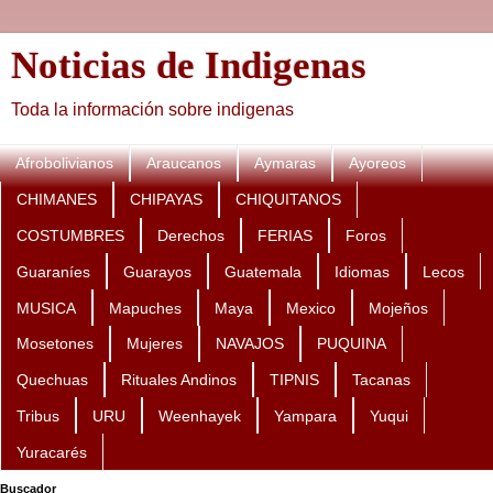
Noticias de Indigenas
Toda la información sobre indigenas
Afrobolivianos
Araucanos
Aymaras
Ayoreos
CHIMANES
CHIPAYAS
CHIQUITANOS
COSTUMBRES
Derechos
FERIAS
Foros
Guaraníes
Guarayos
Guatemala
Idiomas
Lecos
MUSICA
Mapuches
Maya
Mexico
Mojeños
Mosetones
Mujeres
NAVAJOS
PUQUINA
Quechuas
Rituales Andinos
TIPNIS
Tacanas
Tribus
URU
Weenhayek
Yampara
Yuqui
Yuracarés
Buscador