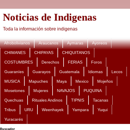
Noticias de Indigenas
Toda la información sobre indigenas
Afrobolivianos
Araucanos
Aymaras
Ayoreos
CHIMANES
CHIPAYAS
CHIQUITANOS
COSTUMBRES
Derechos
FERIAS
Foros
Guaraníes
Guarayos
Guatemala
Idiomas
Lecos
MUSICA
Mapuches
Maya
Mexico
Mojeños
Mosetones
Mujeres
NAVAJOS
PUQUINA
Quechuas
Rituales Andinos
TIPNIS
Tacanas
Tribus
URU
Weenhayek
Yampara
Yuqui
Yuracarés
Buscador