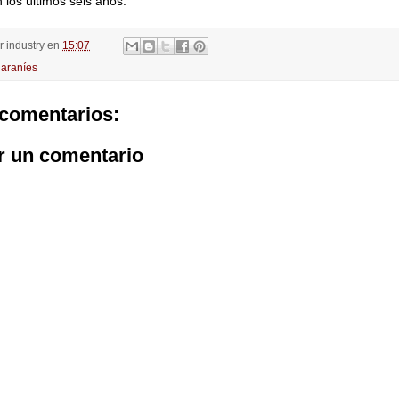
n los últimos seis años.
or
industry
en
15:07
araníes
comentarios:
r un comentario