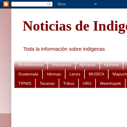
Noticias de Indi
Toda la información sobre indigenas
Afrobolivianos
Araucanos
Aymaras
Ayoreos
Guatemala
Idiomas
Lecos
MUSICA
Mapuch
TIPNIS
Tacanas
Tribus
URU
Weenhayek