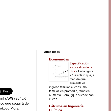
Otros Blogs
Econometria
Especificación
estocástica de la
FRP
-
En la figura
2.1 es claro que, a
medida que
aumenta el
ingreso familiar, el consumo
familiar, en promedio, también
aumenta. Pero, ¿qué sucede con
aní (APG) señaló
el con...
co que seguirá de
Cálculos en Ingeniería
Tokovo Mora,
Química