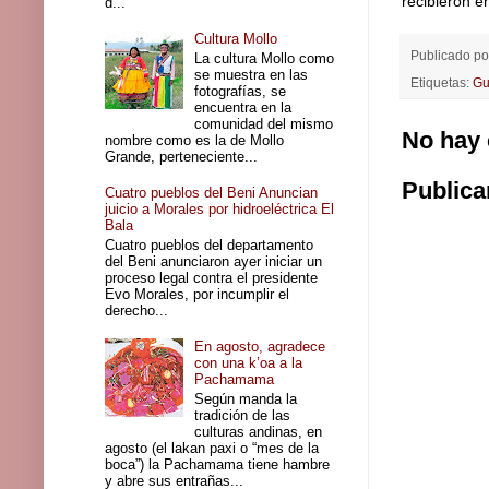
recibieron e
d...
Cultura Mollo
Publicado p
La cultura Mollo como
se muestra en las
Etiquetas:
Gu
fotografías, se
encuentra en la
comunidad del mismo
No hay 
nombre como es la de Mollo
Grande, perteneciente...
Publica
Cuatro pueblos del Beni Anuncian
juicio a Morales por hidroeléctrica El
Bala
Cuatro pueblos del departamento
del Beni anunciaron ayer iniciar un
proceso legal contra el presidente
Evo Morales, por incumplir el
derecho...
En agosto, agradece
con una k’oa a la
Pachamama
Según manda la
tradición de las
culturas andinas, en
agosto (el lakan paxi o “mes de la
boca”) la Pachamama tiene hambre
y abre sus entrañas...