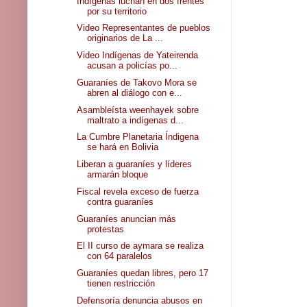
Indígenas luchan en dos frentes
por su territorio
Video Representantes de pueblos
originarios de La ...
Video Indígenas de Yateirenda
acusan a policías po...
Guaraníes de Takovo Mora se
abren al diálogo con e...
Asambleísta weenhayek sobre
maltrato a indígenas d...
La Cumbre Planetaria Índigena
se hará en Bolivia
Liberan a guaraníes y líderes
armarán bloque
Fiscal revela exceso de fuerza
contra guaraníes
Guaraníes anuncian más
protestas
El II curso de aymara se realiza
con 64 paralelos
Guaraníes quedan libres, pero 17
tienen restricción
Defensoría denuncia abusos en