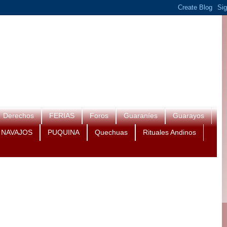
Derechos
FERIAS
Foros
Guaraníes
Guarayos
NAVAJOS
PUQUINA
Quechuas
Rituales Andinos