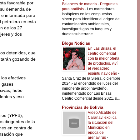
sta favorable por
Balances de materia - Preguntas
a su demanda de
para análisis
-
Los marcadores
isotópicos en los compuestos
re e informada para
sirven para identificar el origen de
d petrolera en esta
contaminantes ambientales,
ón de los 27
investigar fugas en tanques y
jeres y dos
duetos subterrane...
Blogs Noticias
En Las Brisas, el
los detenidos, que
centro comercial
con la mejor oferta
 estarán gozando de
de productos, viví
el verdadero
espíritu navideño
-
 los efectivos
Santa Cruz de la Sierra, diciembre
2024.- El encendido de luces del
e gases
imponente árbol navideño,
asivas, hubo
implementado por Las Brisas
dentes y eso
Centro Comercial desde 2021, s...
Provincias de Bolivia
Video Alcalde de
anos (YPFB),
Caranavi explica
s dirigentes de la
la situación del
Municipio en
nes en contra de
epoca de
ensación que
arenavirus
-