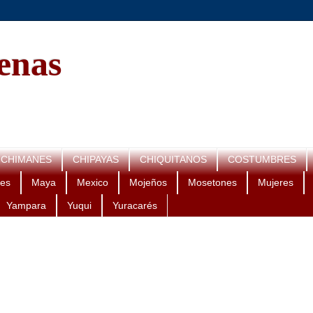
genas
CHIMANES
CHIPAYAS
CHIQUITANOS
COSTUMBRES
es
Maya
Mexico
Mojeños
Mosetones
Mujeres
Yampara
Yuqui
Yuracarés