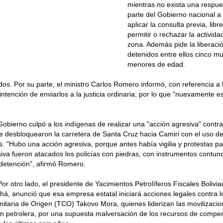
mientras no exista una respue
parte del Gobierno nacional 
aplicar la consulta previa, lib
permitir o rechazar la activida
zona. Además pide la liberaci
detenidos entre ellos cinco mu
menores de edad.
dos. Por su parte, el ministro Carlos Romero informó, con referencia a 
a intención de enviarlos a la justicia ordinaria, por lo que "nuevamente
e Gobierno culpó a los indígenas de realizar una "acción agresiva" contra
ue desbloquearon la carretera de Santa Cruz hacia Camiri con el uso d
. "Hubo una acción agresiva, porque antes había vigilia y protestas p
siva fueron atacados los policías con piedras, con instrumentos contun
 detención", afirmó Romero.
Por otro lado, el presidente de Yacimientos Petrolíferos Fiscales Bolivi
há, anunció que esa empresa estatal iniciará acciones legales contra lo
itaria de Origen (TCO) Takovo Mora, quienes liderizan las movilizacio
ón petrolera, por una supuesta malversación de los recursos de comp