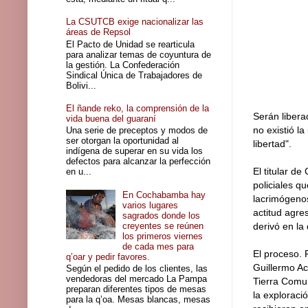
La CSUTCB exige nacionalizar las
áreas de Repsol
El Pacto de Unidad se rearticula
para analizar temas de coyuntura de
la gestión. La Confederación
Sindical Única de Trabajadores de
Bolivi...
El ñande reko, la comprensión de la
Serán libera
vida buena del guaraní
no existió l
Una serie de preceptos y modos de
ser otorgan la oportunidad al
libertad".
indígena de superar en su vida los
defectos para alcanzar la perfección
El titular d
en u...
policiales q
En Cochabamba hay
lacrimógenos
varios lugares
actitud agre
sagrados donde los
creyentes se reúnen
derivó en la
los primeros viernes
de cada mes para
El proceso. 
q’oar y pedir favores.
Guillermo Ac
Según el pedido de los clientes, las
vendedoras del mercado La Pampa
Tierra Comun
preparan diferentes tipos de mesas
la exploraci
para la q’oa. Mesas blancas, mesas