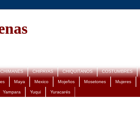
genas
CHIMANES
CHIPAYAS
CHIQUITANOS
COSTUMBRES
es
Maya
Mexico
Mojeños
Mosetones
Mujeres
Yampara
Yuqui
Yuracarés