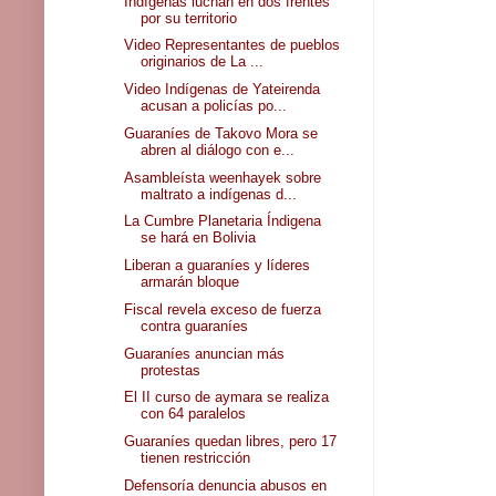
Indígenas luchan en dos frentes
por su territorio
Video Representantes de pueblos
originarios de La ...
Video Indígenas de Yateirenda
acusan a policías po...
Guaraníes de Takovo Mora se
abren al diálogo con e...
Asambleísta weenhayek sobre
maltrato a indígenas d...
La Cumbre Planetaria Índigena
se hará en Bolivia
Liberan a guaraníes y líderes
armarán bloque
Fiscal revela exceso de fuerza
contra guaraníes
Guaraníes anuncian más
protestas
El II curso de aymara se realiza
con 64 paralelos
Guaraníes quedan libres, pero 17
tienen restricción
Defensoría denuncia abusos en