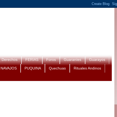
Derechos
FERIAS
Foros
Guaraníes
Guarayos
NAVAJOS
PUQUINA
Quechuas
Rituales Andinos