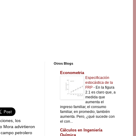
Otros Blogs
Econometria
Especificación
estocástica de la
FRP
-
En la figura
2.1 es claro que, a
medida que
aumenta el
ingreso familiar, el consumo
familiar, en promedio, también
aumenta. Pero, ¿qué sucede con
ciones, los
el con...
o Mora advirtieron
Cálculos en Ingeniería
 campo petrolero
Química