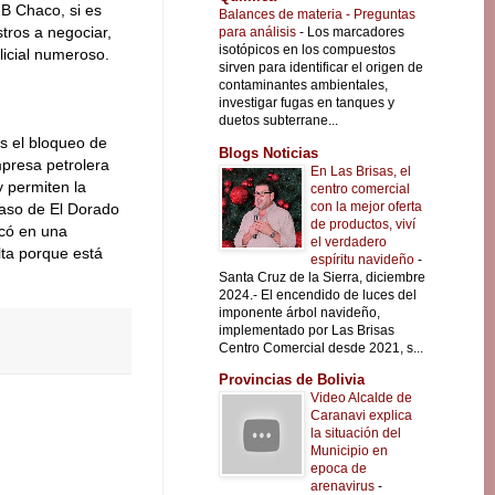
B Chaco, si es
Balances de materia - Preguntas
tros a negociar,
para análisis
-
Los marcadores
isotópicos en los compuestos
icial numeroso.
sirven para identificar el origen de
contaminantes ambientales,
investigar fugas en tanques y
duetos subterrane...
es el bloqueo de
Blogs Noticias
presa petrolera
En Las Brisas, el
y permiten la
centro comercial
con la mejor oferta
caso de El Dorado
de productos, viví
icó en una
el verdadero
lta porque está
espíritu navideño
-
Santa Cruz de la Sierra, diciembre
2024.- El encendido de luces del
imponente árbol navideño,
implementado por Las Brisas
Centro Comercial desde 2021, s...
Provincias de Bolivia
Video Alcalde de
Caranavi explica
la situación del
Municipio en
epoca de
arenavirus
-