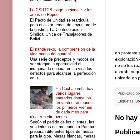
La CSUTCB exige nacionalizar las
áreas de Repsol
El Pacto de Unidad se rearticula
para analizar temas de coyuntura de
la gestión. La Confederación
Sindical Única de Trabajadores de
Bolivi...
El ñande reko, la comprensión de la
en protesta 
vida buena del guaraní
exploración 
Una serie de preceptos y modos de
ser otorgan la oportunidad al
no se les re
indígena de superar en su vida los
asamblea que
defectos para alcanzar la perfección
ubicado en p
en u...
En Cochabamba hay
varios lugares
Publicado p
sagrados donde los
Etiquetas:
Bo
creyentes se reúnen
los primeros viernes
de cada mes para
No hay 
q’oar y pedir favores.
Según el pedido de los clientes, las
vendedoras del mercado La Pampa
Publica
preparan diferentes tipos de mesas
para la q’oa. Mesas blancas, mesas