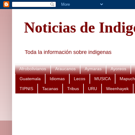
Noticias de Indi
Toda la información sobre indigenas
Afrobolivianos
Araucanos
Aymaras
Ayoreos
Guatemala
Idiomas
Lecos
MUSICA
Mapuch
TIPNIS
Tacanas
Tribus
URU
Weenhayek