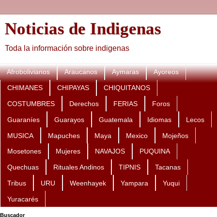
Noticias de Indigenas
Toda la información sobre indigenas
Afrobolivianos
Araucanos
Aymaras
Ayoreos
CHIMANES
CHIPAYAS
CHIQUITANOS
COSTUMBRES
Derechos
FERIAS
Foros
Guaraníes
Guarayos
Guatemala
Idiomas
Lecos
MUSICA
Mapuches
Maya
Mexico
Mojeños
Mosetones
Mujeres
NAVAJOS
PUQUINA
Quechuas
Rituales Andinos
TIPNIS
Tacanas
Tribus
URU
Weenhayek
Yampara
Yuqui
Yuracarés
Buscador