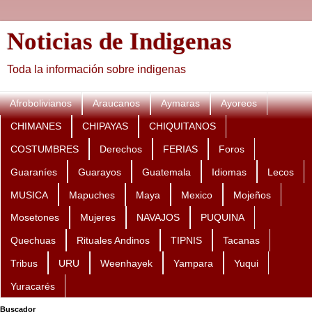
Noticias de Indigenas
Toda la información sobre indigenas
Afrobolivianos
Araucanos
Aymaras
Ayoreos
CHIMANES
CHIPAYAS
CHIQUITANOS
COSTUMBRES
Derechos
FERIAS
Foros
Guaraníes
Guarayos
Guatemala
Idiomas
Lecos
MUSICA
Mapuches
Maya
Mexico
Mojeños
Mosetones
Mujeres
NAVAJOS
PUQUINA
Quechuas
Rituales Andinos
TIPNIS
Tacanas
Tribus
URU
Weenhayek
Yampara
Yuqui
Yuracarés
Buscador