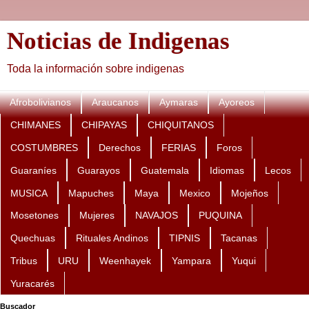
Noticias de Indigenas
Toda la información sobre indigenas
Afrobolivianos
Araucanos
Aymaras
Ayoreos
CHIMANES
CHIPAYAS
CHIQUITANOS
COSTUMBRES
Derechos
FERIAS
Foros
Guaraníes
Guarayos
Guatemala
Idiomas
Lecos
MUSICA
Mapuches
Maya
Mexico
Mojeños
Mosetones
Mujeres
NAVAJOS
PUQUINA
Quechuas
Rituales Andinos
TIPNIS
Tacanas
Tribus
URU
Weenhayek
Yampara
Yuqui
Yuracarés
Buscador