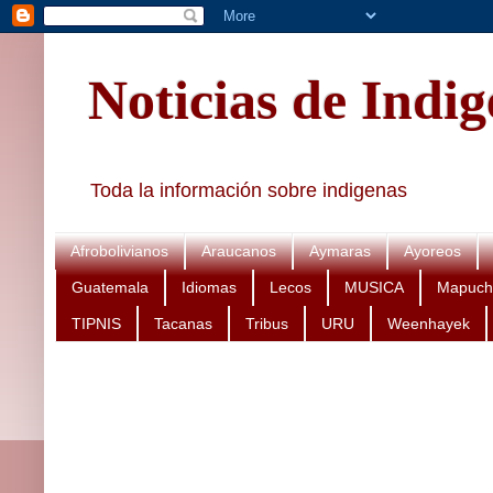
Noticias de Indi
Toda la información sobre indigenas
Afrobolivianos
Araucanos
Aymaras
Ayoreos
Guatemala
Idiomas
Lecos
MUSICA
Mapuch
TIPNIS
Tacanas
Tribus
URU
Weenhayek