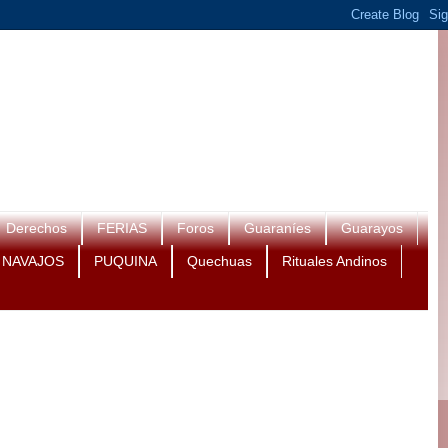
Derechos
FERIAS
Foros
Guaraníes
Guarayos
NAVAJOS
PUQUINA
Quechuas
Rituales Andinos