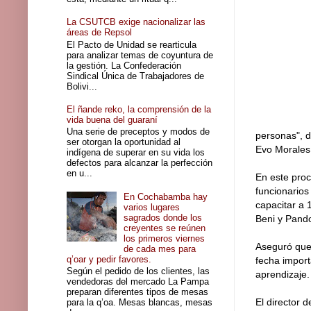
La CSUTCB exige nacionalizar las
áreas de Repsol
El Pacto de Unidad se rearticula
para analizar temas de coyuntura de
la gestión. La Confederación
Sindical Única de Trabajadores de
Bolivi...
El ñande reko, la comprensión de la
vida buena del guaraní
Una serie de preceptos y modos de
personas", d
ser otorgan la oportunidad al
Evo Morales
indígena de superar en su vida los
defectos para alcanzar la perfección
en u...
En este proc
funcionarios
En Cochabamba hay
capacitar a 
varios lugares
sagrados donde los
Beni y Pand
creyentes se reúnen
los primeros viernes
Aseguró que 
de cada mes para
q’oar y pedir favores.
fecha import
Según el pedido de los clientes, las
aprendizaje.
vendedoras del mercado La Pampa
preparan diferentes tipos de mesas
El director 
para la q’oa. Mesas blancas, mesas