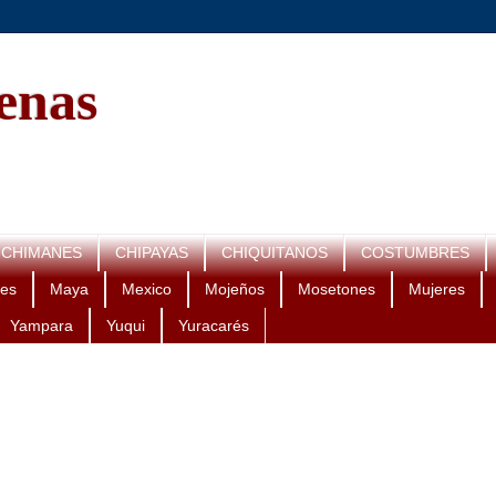
genas
CHIMANES
CHIPAYAS
CHIQUITANOS
COSTUMBRES
es
Maya
Mexico
Mojeños
Mosetones
Mujeres
Yampara
Yuqui
Yuracarés