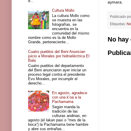
d...
aymara.
Cultura Mollo
La cultura Mollo como
Publicado p
se muestra en las
Etiquetas:
No
fotografías, se
encuentra en la
comunidad del mismo
nombre como es la de Mollo
No hay 
Grande, perteneciente...
Publica
Cuatro pueblos del Beni Anuncian
juicio a Morales por hidroeléctrica El
Bala
Cuatro pueblos del departamento
del Beni anunciaron ayer iniciar un
proceso legal contra el presidente
Evo Morales, por incumplir el
derecho...
En agosto, agradece
con una k’oa a la
Pachamama
Según manda la
tradición de las
culturas andinas, en
agosto (el lakan paxi o “mes de la
boca”) la Pachamama tiene hambre
y abre sus entrañas...