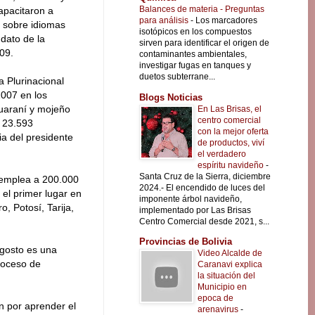
Balances de materia - Preguntas
apacitaron a
para análisis
-
Los marcadores
s sobre idiomas
isotópicos en los compuestos
ndato de la
sirven para identificar el origen de
09.
contaminantes ambientales,
investigar fugas en tanques y
duetos subterrane...
a Plurinacional
2007 en los
Blogs Noticias
guaraní y mojeño
En Las Brisas, el
centro comercial
a 23.593
con la mejor oferta
ia del presidente
de productos, viví
el verdadero
espíritu navideño
-
Santa Cruz de la Sierra, diciembre
 emplea a 200.000
2024.- El encendido de luces del
 el primer lugar en
imponente árbol navideño,
 Potosí, Tarija,
implementado por Las Brisas
Centro Comercial desde 2021, s...
Provincias de Bolivia
Agosto es una
Video Alcalde de
roceso de
Caranavi explica
la situación del
Municipio en
epoca de
n por aprender el
arenavirus
-