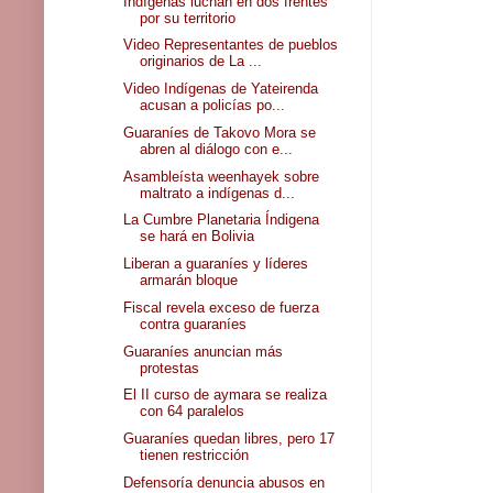
Indígenas luchan en dos frentes
por su territorio
Video Representantes de pueblos
originarios de La ...
Video Indígenas de Yateirenda
acusan a policías po...
Guaraníes de Takovo Mora se
abren al diálogo con e...
Asambleísta weenhayek sobre
maltrato a indígenas d...
La Cumbre Planetaria Índigena
se hará en Bolivia
Liberan a guaraníes y líderes
armarán bloque
Fiscal revela exceso de fuerza
contra guaraníes
Guaraníes anuncian más
protestas
El II curso de aymara se realiza
con 64 paralelos
Guaraníes quedan libres, pero 17
tienen restricción
Defensoría denuncia abusos en