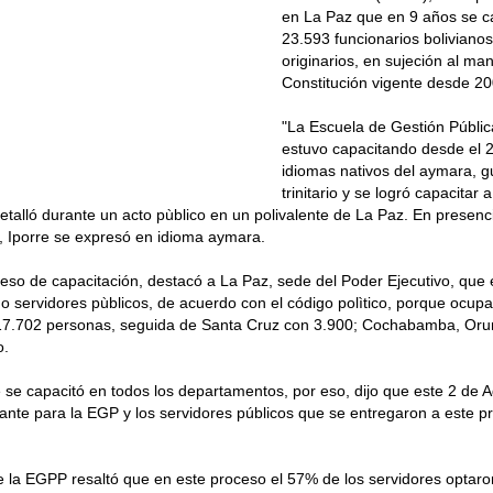
en La Paz que en 9 años se c
23.593 funcionarios boliviano
originarios, en sujeción al ma
Constitución vigente desde 20
"La Escuela de Gestión Públic
estuvo capacitando desde el 
idiomas nativos del aymara, 
trinitario y se logró capacitar 
etalló durante un acto pùblico en un polivalente de La Paz. En presenc
, Iporre se expresó en idioma aymara.
eso de capacitación, destacó a La Paz, sede del Poder Ejecutivo, que
 o servidores pùblicos, de acuerdo con el código polìtico, porque ocupa
17.702 personas, seguida de Santa Cruz con 3.900; Cochabamba, Oruro,
o.
se capacitó en todos los departamentos, por eso, dijo que este 2 de 
ante para la EGP y los servidores públicos que se entregaron a este p
de la EGPP resaltó que en este proceso el 57% de los servidores optaro