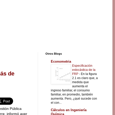
Otros Blogs
Econometria
Especificación
estocástica de la
más de
FRP
-
En la figura
2.1 es claro que, a
medida que
aumenta el
ingreso familiar, el consumo
familiar, en promedio, también
aumenta. Pero, ¿qué sucede con
el con...
estión Pública
Cálculos en Ingeniería
rre, informó ayer
Química