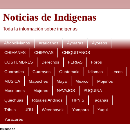
Noticias de Indigenas
Toda la información sobre indigenas
Afrobolivianos
Araucanos
Aymaras
Ayoreos
CHIMANES
CHIPAYAS
CHIQUITANOS
COSTUMBRES
Derechos
FERIAS
Foros
Guaraníes
Guarayos
Guatemala
Idiomas
Lecos
MUSICA
Mapuches
Maya
Mexico
Mojeños
Mosetones
Mujeres
NAVAJOS
PUQUINA
Quechuas
Rituales Andinos
TIPNIS
Tacanas
Tribus
URU
Weenhayek
Yampara
Yuqui
Yuracarés
Buscador