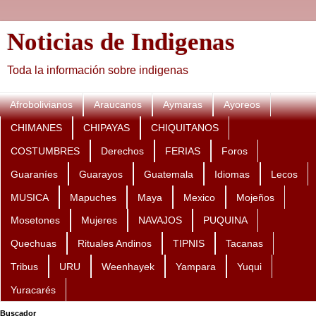
Noticias de Indigenas
Toda la información sobre indigenas
Afrobolivianos
Araucanos
Aymaras
Ayoreos
CHIMANES
CHIPAYAS
CHIQUITANOS
COSTUMBRES
Derechos
FERIAS
Foros
Guaraníes
Guarayos
Guatemala
Idiomas
Lecos
MUSICA
Mapuches
Maya
Mexico
Mojeños
Mosetones
Mujeres
NAVAJOS
PUQUINA
Quechuas
Rituales Andinos
TIPNIS
Tacanas
Tribus
URU
Weenhayek
Yampara
Yuqui
Yuracarés
Buscador