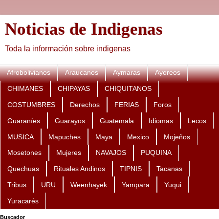
Noticias de Indigenas
Toda la información sobre indigenas
Afrobolivianos
Araucanos
Aymaras
Ayoreos
CHIMANES
CHIPAYAS
CHIQUITANOS
COSTUMBRES
Derechos
FERIAS
Foros
Guaraníes
Guarayos
Guatemala
Idiomas
Lecos
MUSICA
Mapuches
Maya
Mexico
Mojeños
Mosetones
Mujeres
NAVAJOS
PUQUINA
Quechuas
Rituales Andinos
TIPNIS
Tacanas
Tribus
URU
Weenhayek
Yampara
Yuqui
Yuracarés
Buscador