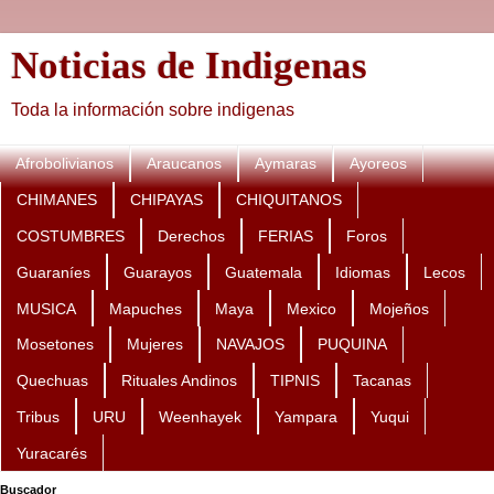
Noticias de Indigenas
Toda la información sobre indigenas
Afrobolivianos
Araucanos
Aymaras
Ayoreos
CHIMANES
CHIPAYAS
CHIQUITANOS
COSTUMBRES
Derechos
FERIAS
Foros
Guaraníes
Guarayos
Guatemala
Idiomas
Lecos
MUSICA
Mapuches
Maya
Mexico
Mojeños
Mosetones
Mujeres
NAVAJOS
PUQUINA
Quechuas
Rituales Andinos
TIPNIS
Tacanas
Tribus
URU
Weenhayek
Yampara
Yuqui
Yuracarés
Buscador