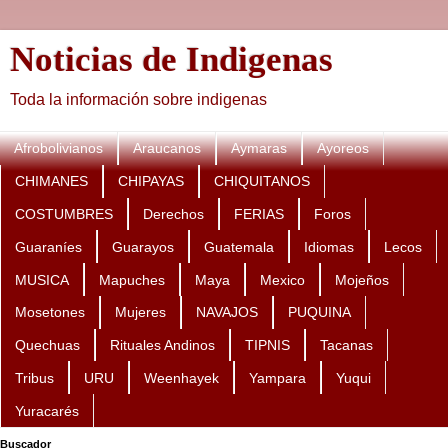
Noticias de Indigenas
Toda la información sobre indigenas
Afrobolivianos
Araucanos
Aymaras
Ayoreos
CHIMANES
CHIPAYAS
CHIQUITANOS
COSTUMBRES
Derechos
FERIAS
Foros
Guaraníes
Guarayos
Guatemala
Idiomas
Lecos
MUSICA
Mapuches
Maya
Mexico
Mojeños
Mosetones
Mujeres
NAVAJOS
PUQUINA
Quechuas
Rituales Andinos
TIPNIS
Tacanas
Tribus
URU
Weenhayek
Yampara
Yuqui
Yuracarés
Buscador