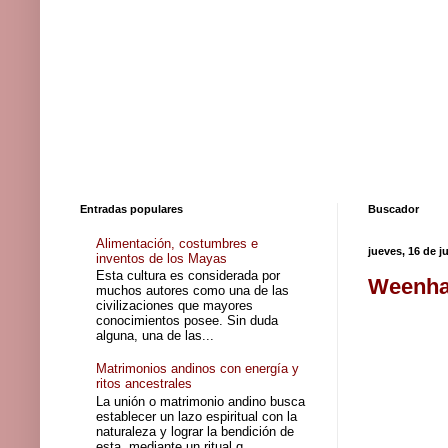
Entradas populares
Buscador
Alimentación, costumbres e
jueves, 16 de j
inventos de los Mayas
Esta cultura es considerada por
Weenhay
muchos autores como una de las
civilizaciones que mayores
conocimientos posee. Sin duda
alguna, una de las...
Matrimonios andinos con energía y
ritos ancestrales
La unión o matrimonio andino busca
establecer un lazo espiritual con la
naturaleza y lograr la bendición de
esta, mediante un ritual q...