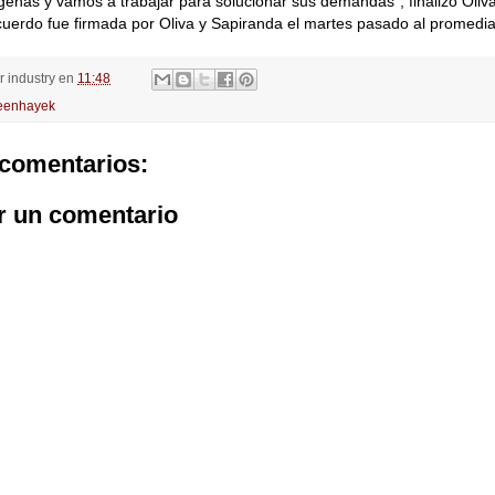
genas y vamos a trabajar para solucionar sus demandas”, finalizó Oliva
cuerdo fue firmada por Oliva y Sapiranda el martes pasado al promedia
or
industry
en
11:48
enhayek
comentarios:
r un comentario