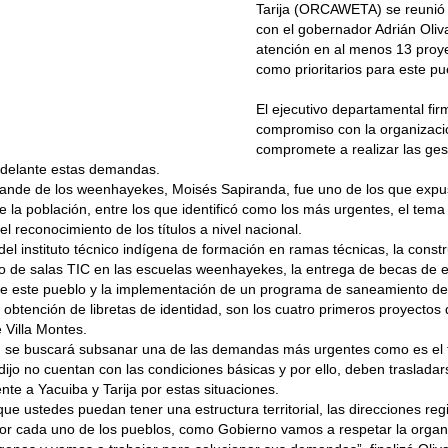
Tarija (ORCAWETA) se reunió
con el gobernador Adrián Oliv
atención en al menos 13 proy
como prioritarios para este pu
El ejecutivo departamental fir
compromiso con la organizaci
compromete a realizar las ges
adelante estas demandas.
rande de los weenhayekes, Moisés Sapiranda, fue uno de los que expusi
 la población, entre los que identificó como los más urgentes, el tema
el reconocimiento de los títulos a nivel nacional.
del instituto técnico indígena de formación en ramas técnicas, la const
 de salas TIC en las escuelas weenhayekes, la entrega de becas de e
de este pueblo y la implementación de un programa de saneamiento de
 obtención de libretas de identidad, son los cuatro primeros proyectos
 Villa Montes.
, se buscará subsanar una de las demandas más urgentes como es el 
ijo no cuentan con las condiciones básicas y por ello, deben trasladar
te a Yacuiba y Tarija por estas situaciones.
e ustedes puedan tener una estructura territorial, las direcciones re
or cada uno de los pueblos, como Gobierno vamos a respetar la organi