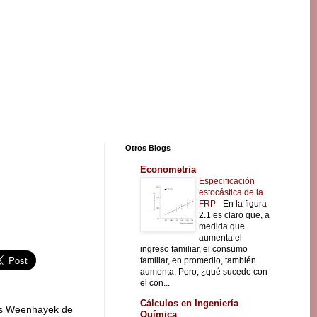
Otros Blogs
Econometria
Especificación
estocástica de la
FRP
-
En la figura
2.1 es claro que, a
medida que
aumenta el
ingreso familiar, el consumo
familiar, en promedio, también
aumenta. Pero, ¿qué sucede con
el con...
Cálculos en Ingeniería
as Weenhayek de
Química