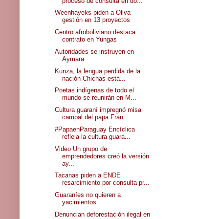
proceso de consulta en do...
Weenhayeks piden a Oliva
gestión en 13 proyectos
Centro afroboliviano destaca
contrato en Yungas
Autoridades se instruyen en
Aymara
Kunza, la lengua perdida de la
nación Chichas está...
Poetas indígenas de todo el
mundo se reunirán en M...
Cultura guaraní impregnó misa
campal del papa Fran...
#PapaenParaguay Encíclica
refleja la cultura guara...
Video Un grupo de
emprendedores creó la versión
ay...
Tacanas piden a ENDE
resarcimiento por consulta pr...
Guaraníes no quieren a
yacimientos
Denuncian deforestación ilegal en