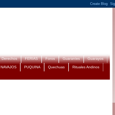
Derechos
FERIAS
Foros
Guaraníes
Guarayos
NAVAJOS
PUQUINA
Quechuas
Rituales Andinos