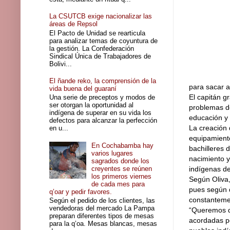
La CSUTCB exige nacionalizar las
áreas de Repsol
El Pacto de Unidad se rearticula
para analizar temas de coyuntura de
la gestión. La Confederación
Sindical Única de Trabajadores de
Bolivi...
El ñande reko, la comprensión de la
para sacar 
vida buena del guaraní
El capitán g
Una serie de preceptos y modos de
ser otorgan la oportunidad al
problemas de
indígena de superar en su vida los
educación y 
defectos para alcanzar la perfección
La creación 
en u...
equipamiento
En Cochabamba hay
bachilleres 
varios lugares
nacimiento y
sagrados donde los
creyentes se reúnen
indígenas de
los primeros viernes
Según Oliva
de cada mes para
pues según d
q’oar y pedir favores.
constantemen
Según el pedido de los clientes, las
vendedoras del mercado La Pampa
“Queremos qu
preparan diferentes tipos de mesas
acordadas p
para la q’oa. Mesas blancas, mesas