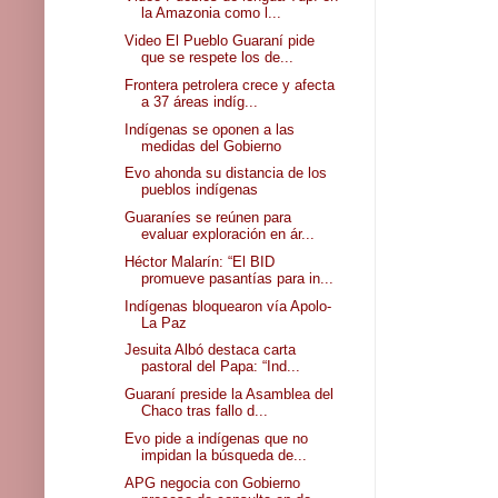
la Amazonia como l...
Video El Pueblo Guaraní pide
que se respete los de...
Frontera petrolera crece y afecta
a 37 áreas indíg...
Indígenas se oponen a las
medidas del Gobierno
Evo ahonda su distancia de los
pueblos indígenas
Guaraníes se reúnen para
evaluar exploración en ár...
Héctor Malarín: “El BID
promueve pasantías para in...
Indígenas bloquearon vía Apolo-
La Paz
Jesuita Albó destaca carta
pastoral del Papa: “Ind...
Guaraní preside la Asamblea del
Chaco tras fallo d...
Evo pide a indígenas que no
impidan la búsqueda de...
APG negocia con Gobierno