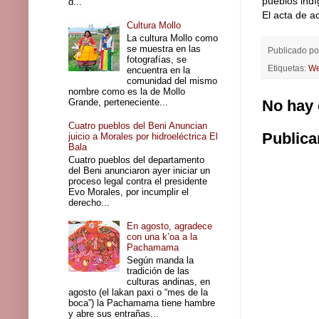
pueblos indí
d...
El acta de a
Cultura Mollo
La cultura Mollo como
se muestra en las
Publicado p
fotografías, se
Etiquetas:
We
encuentra en la
comunidad del mismo
nombre como es la de Mollo
Grande, perteneciente...
No hay 
Cuatro pueblos del Beni Anuncian
Publica
juicio a Morales por hidroeléctrica El
Bala
Cuatro pueblos del departamento
del Beni anunciaron ayer iniciar un
proceso legal contra el presidente
Evo Morales, por incumplir el
derecho...
En agosto, agradece
con una k’oa a la
Pachamama
Según manda la
tradición de las
culturas andinas, en
agosto (el lakan paxi o “mes de la
boca”) la Pachamama tiene hambre
y abre sus entrañas...