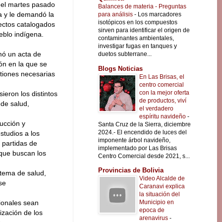
 el martes pasado
Balances de materia - Preguntas
a y le demandó la
para análisis
-
Los marcadores
isotópicos en los compuestos
ectos catalogados
sirven para identificar el origen de
eblo indígena.
contaminantes ambientales,
investigar fugas en tanques y
mó un acta de
duetos subterrane...
ón en la que se
Blogs Noticias
tiones necesarias
En Las Brisas, el
centro comercial
con la mejor oferta
eron los distintos
de productos, viví
 de salud,
el verdadero
espíritu navideño
-
rucción y
Santa Cruz de la Sierra, diciembre
2024.- El encendido de luces del
studios a los
imponente árbol navideño,
 partidas de
implementado por Las Brisas
 que buscan los
Centro Comercial desde 2021, s...
Provincias de Bolivia
tema de salud,
Video Alcalde de
se
Caranavi explica
la situación del
Municipio en
gionales sean
epoca de
zación de los
arenavirus
-