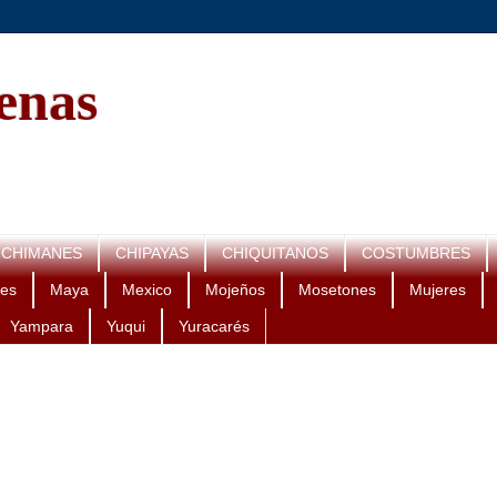
genas
CHIMANES
CHIPAYAS
CHIQUITANOS
COSTUMBRES
es
Maya
Mexico
Mojeños
Mosetones
Mujeres
Yampara
Yuqui
Yuracarés