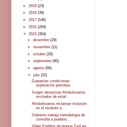
►
2019
(23)
►
2018
(39)
►
2017
(146)
►
2016
(204)
▼
2015
(354)
►
diciembre
(29)
►
noviembre
(11)
►
octubre
(20)
►
septiembre
(40)
►
agosto
(66)
▼
julio
(32)
Guaraníes condicionan
exploración petrolera
Surgen denuncias Afrobolivianos
excluidos de estat...
Afrobolivianos reclaman inclusión
en el estatuto a...
Gobierno trabaja metodología de
consulta a pueblos...
Video Pueblos de lengua Tupí en