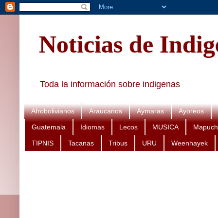
Noticias de Indi
Toda la información sobre indigenas
Afrobolivianos
Araucanos
Aymaras
Ayoreos
Guatemala
Idiomas
Lecos
MUSICA
Mapuch
TIPNIS
Tacanas
Tribus
URU
Weenhayek