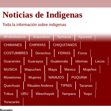
Noticias de Indigenas
Toda la información sobre indigenas
Afrobolivianos
Araucanos
Aymaras
Ayoreos
CHIMANES
CHIPAYAS
CHIQUITANOS
COSTUMBRES
Derechos
FERIAS
Foros
Guaraníes
Guarayos
Guatemala
Idiomas
Lecos
MUSICA
Mapuches
Maya
Mexico
Mojeños
Mosetones
Mujeres
NAVAJOS
PUQUINA
Quechuas
Rituales Andinos
TIPNIS
Tacanas
Tribus
URU
Weenhayek
Yampara
Yuqui
Yuracarés
Buscador