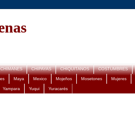
genas
CHIMANES
CHIPAYAS
CHIQUITANOS
COSTUMBRES
es
Maya
Mexico
Mojeños
Mosetones
Mujeres
Yampara
Yuqui
Yuracarés