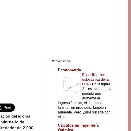
Otros Blogs
Econometria
Especificación
estocástica de la
FRP
-
En la figura
2.1 es claro que, a
medida que
aumenta el
ingreso familiar, el consumo
familiar, en promedio, también
aumenta. Pero, ¿qué sucede con
cación del idioma
el con...
ministerio de
Cálculos en Ingeniería
alrededor de 2.000
Química