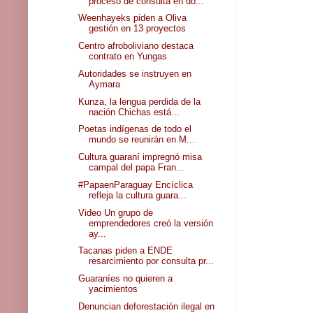
proceso de consulta en do...
Weenhayeks piden a Oliva
gestión en 13 proyectos
Centro afroboliviano destaca
contrato en Yungas
Autoridades se instruyen en
Aymara
Kunza, la lengua perdida de la
nación Chichas está...
Poetas indígenas de todo el
mundo se reunirán en M...
Cultura guaraní impregnó misa
campal del papa Fran...
#PapaenParaguay Encíclica
refleja la cultura guara...
Video Un grupo de
emprendedores creó la versión
ay...
Tacanas piden a ENDE
resarcimiento por consulta pr...
Guaraníes no quieren a
yacimientos
Denuncian deforestación ilegal en