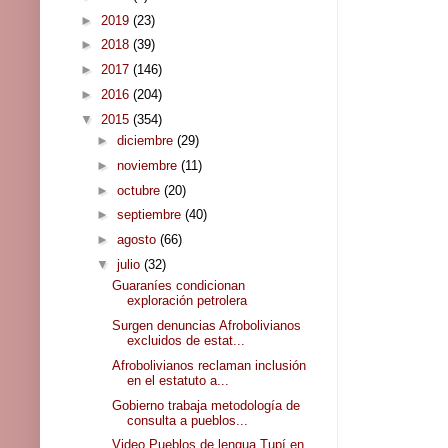
►
2019
(23)
►
2018
(39)
►
2017
(146)
►
2016
(204)
▼
2015
(354)
►
diciembre
(29)
►
noviembre
(11)
►
octubre
(20)
►
septiembre
(40)
►
agosto
(66)
▼
julio
(32)
Guaraníes condicionan
exploración petrolera
Surgen denuncias Afrobolivianos
excluidos de estat...
Afrobolivianos reclaman inclusión
en el estatuto a...
Gobierno trabaja metodología de
consulta a pueblos...
Video Pueblos de lengua Tupí en