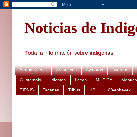
Noticias de Indi
Toda la información sobre indigenas
Afrobolivianos
Araucanos
Aymaras
Ayoreos
Guatemala
Idiomas
Lecos
MUSICA
Mapuch
TIPNIS
Tacanas
Tribus
URU
Weenhayek