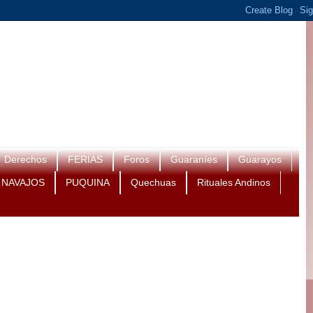
Derechos
FERIAS
Foros
Guaraníes
Guarayos
NAVAJOS
PUQUINA
Quechuas
Rituales Andinos