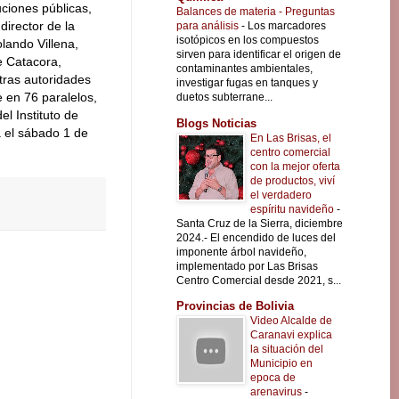
uciones públicas,
Balances de materia - Preguntas
director de la
para análisis
-
Los marcadores
isotópicos en los compuestos
lando Villena,
sirven para identificar el origen de
e Catacora,
contaminantes ambientales,
tras autoridades
investigar fugas en tanques y
e en 76 paralelos,
duetos subterrane...
l Instituto de
Blogs Noticias
á el sábado 1 de
En Las Brisas, el
centro comercial
con la mejor oferta
de productos, viví
el verdadero
espíritu navideño
-
Santa Cruz de la Sierra, diciembre
2024.- El encendido de luces del
imponente árbol navideño,
implementado por Las Brisas
Centro Comercial desde 2021, s...
Provincias de Bolivia
Video Alcalde de
Caranavi explica
la situación del
Municipio en
epoca de
arenavirus
-