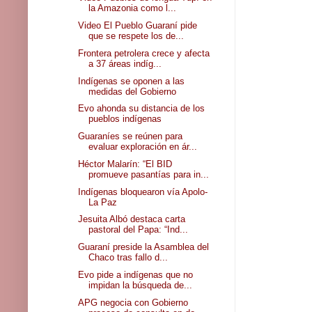
la Amazonia como l...
Video El Pueblo Guaraní pide
que se respete los de...
Frontera petrolera crece y afecta
a 37 áreas indíg...
Indígenas se oponen a las
medidas del Gobierno
Evo ahonda su distancia de los
pueblos indígenas
Guaraníes se reúnen para
evaluar exploración en ár...
Héctor Malarín: “El BID
promueve pasantías para in...
Indígenas bloquearon vía Apolo-
La Paz
Jesuita Albó destaca carta
pastoral del Papa: “Ind...
Guaraní preside la Asamblea del
Chaco tras fallo d...
Evo pide a indígenas que no
impidan la búsqueda de...
APG negocia con Gobierno