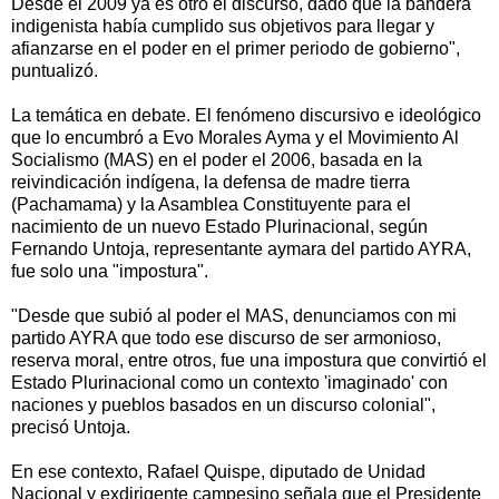
Desde el 2009 ya es otro el discurso, dado que la bandera
indigenista había cumplido sus objetivos para llegar y
afianzarse en el poder en el primer periodo de gobierno",
puntualizó.
La temática en debate. El fenómeno discursivo e ideológico
que lo encumbró a Evo Morales Ayma y el Movimiento Al
Socialismo (MAS) en el poder el 2006, basada en la
reivindicación indígena, la defensa de madre tierra
(Pachamama) y la Asamblea Constituyente para el
nacimiento de un nuevo Estado Plurinacional, según
Fernando Untoja, representante aymara del partido AYRA,
fue solo una "impostura".
"Desde que subió al poder el MAS, denunciamos con mi
partido AYRA que todo ese discurso de ser armonioso,
reserva moral, entre otros, fue una impostura que convirtió el
Estado Plurinacional como un contexto 'imaginado' con
naciones y pueblos basados en un discurso colonial",
precisó Untoja.
En ese contexto, Rafael Quispe, diputado de Unidad
Nacional y exdirigente campesino señala que el Presidente