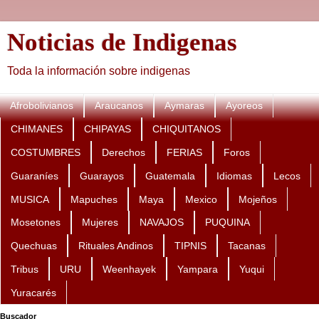
Noticias de Indigenas
Toda la información sobre indigenas
Afrobolivianos
Araucanos
Aymaras
Ayoreos
CHIMANES
CHIPAYAS
CHIQUITANOS
COSTUMBRES
Derechos
FERIAS
Foros
Guaraníes
Guarayos
Guatemala
Idiomas
Lecos
MUSICA
Mapuches
Maya
Mexico
Mojeños
Mosetones
Mujeres
NAVAJOS
PUQUINA
Quechuas
Rituales Andinos
TIPNIS
Tacanas
Tribus
URU
Weenhayek
Yampara
Yuqui
Yuracarés
Buscador