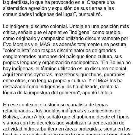
izquierdista, lo que ha provocado en el Chapare una
sistemática agresión y expulsión de sus tierras a las
comunidades indígenas del lugar", puntualizó.
Lo indígena: discurso colonial. Untoja en una posición más
crítica, señala que el apelativo "indígena" como pueblo,
como originario y campesino utilizado discursivamente por
Evo Morales y el MAS, es además totalmente una postura
"colonialista" con rasgos discriminatorios de grandes
conglomerados humanos del país que tiene cultura, sus
propias lenguas y organización sociopolítica. "En Bolivia no
hay indígenas, el término utilizado es un discurso colonial.
Aquí tenemos aymaras, mozetenes, quechuas, guaraníes
entre otros, con lengua propia y cultura. Y el MAS los ha
disfrazado como indígenas y los ha utilizado, dentro la
lógica de la impostura del gobierno", apuntó Untoja.
En ese contexto, el estudioso y analista de temas
relacionados a los pueblos indígenas y campesinos de
Bolivia, Javier Albó, señaló que el gobierno desde el Tipnis
y ahora con los decretos que viabilizan la penetración de
actividad hidrocarburífera en áreas protegidas, sienta en los
hechos una contradicción entre lo que enuncia el presidente