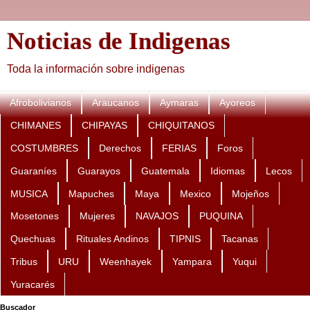
Noticias de Indigenas
Toda la información sobre indigenas
Afrobolivianos
Araucanos
Aymaras
Ayoreos
CHIMANES
CHIPAYAS
CHIQUITANOS
COSTUMBRES
Derechos
FERIAS
Foros
Guaraníes
Guarayos
Guatemala
Idiomas
Lecos
MUSICA
Mapuches
Maya
Mexico
Mojeños
Mosetones
Mujeres
NAVAJOS
PUQUINA
Quechuas
Rituales Andinos
TIPNIS
Tacanas
Tribus
URU
Weenhayek
Yampara
Yuqui
Yuracarés
Buscador